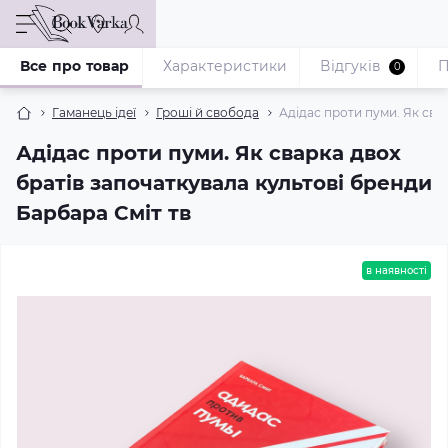
Все про товар
Характеристики
Відгуків
П
0
Гаманець ідеї
Гроші й свобода
Адідас проти пуми. Як сва
Адідас проти пуми. Як сварка двох
братів започаткувала культові бренди
Барбара Сміт тв
в наявності