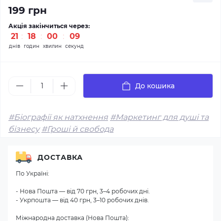
199 грн
Акція закінчиться через:
21
18
00
09
днів
годин
хвилин
секунд
До кошика
#Біографії як натхнення
#Маркетинг для душі та
бізнесу
#Гроші й свобода
ДОСТАВКА
По Україні:
- Нова Пошта — від 70 грн, 3–4 робочих дні.
- Укрпошта — від 40 грн, 3–10 робочих днів.
Міжнародна доставка (Нова Пошта):