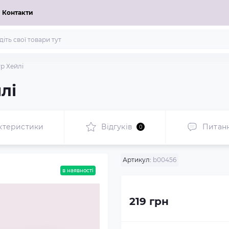
Контакти
р Хейлі
лі
ктеристики
Відгуків
Питан
0
Артикул:
b00456
в наявності
219 грн