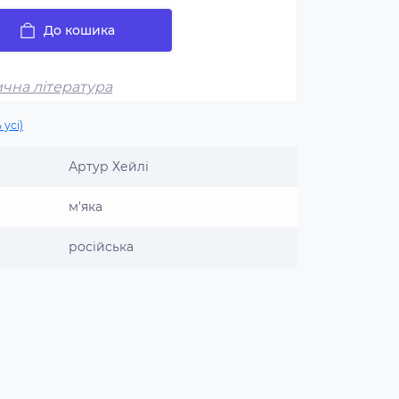
До кошика
чна література
 усі)
Артур Хейлі
м'яка
російська