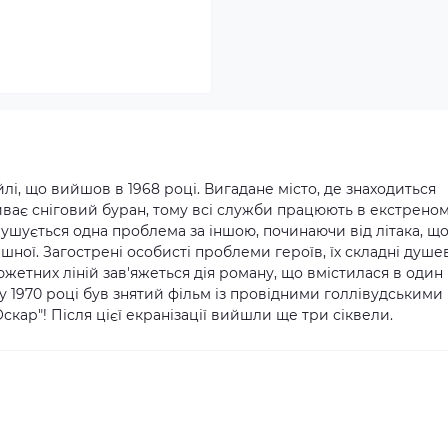
лі, що вийшов в 1968 році. Вигадане місто, де знаходиться
ває сніговий буран, тому всі служби працюють в екстрено
ушується одна проблема за іншою, починаючи від літака, щ
ної. Загострені особисті проблеми героїв, їх складні душе
южетних ліній зав'яжеться дія роману, що вмістилася в один
у 1970 році був знятий фільм із провідними голлівудськими
скар"! Після цієї екранізації вийшли ще три сіквели.