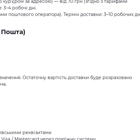
о курʼєром за адресою) — від 70 грн (згідно з тарифами
 3–4 робочі дні.
ами поштового оператора). Термін доставки: 3–10 робочих дн
 Пошта)
значення. Остаточну вартість доставки буде розраховано
ча.
івськими реквізитами
Visa / Mastercard через платіжну систему