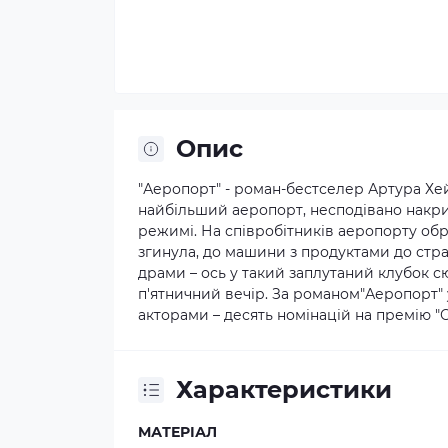
Опис
"Аеропорт" - роман-бестселер Артура Хей
найбільший аеропорт, несподівано накри
режимі. На співробітників аеропорту обр
згинула, до машини з продуктами до страш
драми – ось у такий заплутаний клубок с
п'ятничний вечір. За романом"Аеропорт" 
акторами – десять номінацій на премію "О
Характеристики
МАТЕРІАЛ