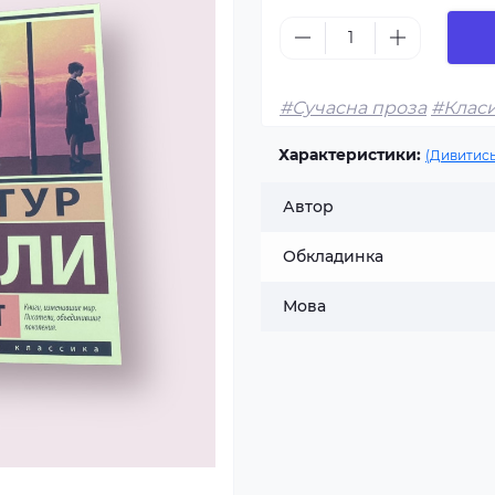
#Сучасна проза
#Класи
Характеристики:
(Дивитись
Автор
Обкладинка
Мова