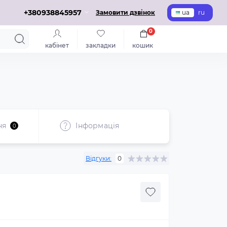
+380938845957
Замовити дзвінок
ua
ru
0
кабінет
закладки
кошик
ня
Iнформація
0
Відгуки:
0