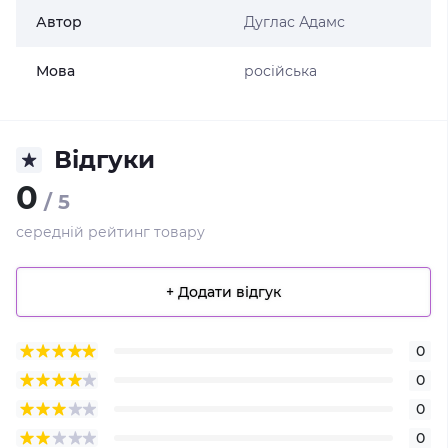
Автор
Дуглас Адамс
Мова
російська
Відгуки
0
/ 5
середній рейтинг товару
+ Додати відгук
0
0
0
0