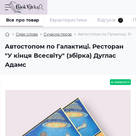
Все про товар
Характеристики
Відгуків
П
0
Смак слова
Сучасна проза
Автостопом по Галактиці. Рест
Автостопом по Галактиці. Ресторан
"У кінця Всесвіту" (збірка) Дуглас
Адамс
в наявності