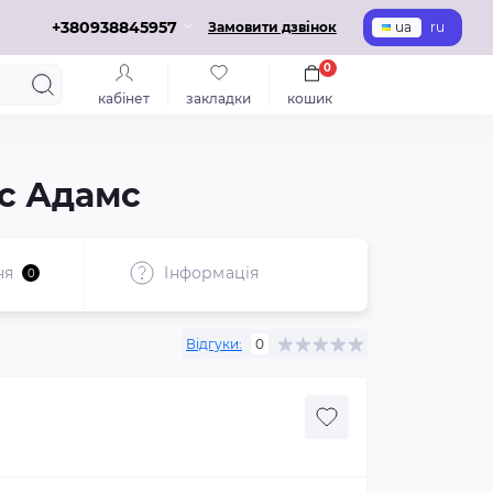
+380938845957
Замовити дзвінок
ua
ru
0
кабінет
закладки
кошик
ас Адамс
ня
Iнформація
0
Відгуки:
0