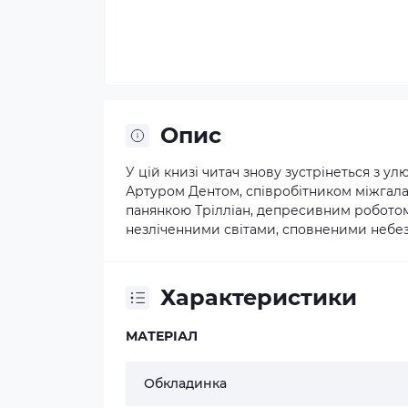
Опис
У цій книзі читач знову зустрінеться з
Артуром Дентом, співробітником міжга
панянкою Трілліан, депресивним роботом 
незліченними світами, сповненими неб
Характеристики
МАТЕРІАЛ
Обкладинка