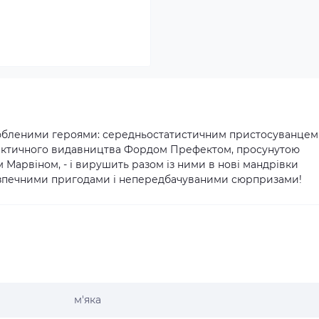
 улюбленими героями: середньостатистичним пристосуванцем
лактичного видавництва Фордом Префектом, просунутою
Марвіном, - і вирушить разом із ними в нові мандрівки
езпечними пригодами і непередбачуваними сюрпризами!
м'яка