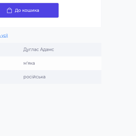
До кошика
 усі)
Дуглас Адамс
м'яка
російська