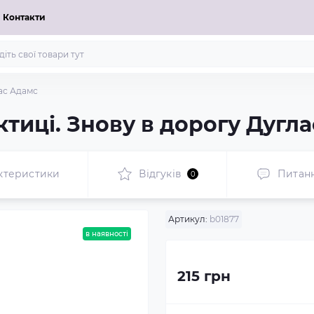
Контакти
ас Адамс
тиці. Знову в дорогу Дугл
ктеристики
Відгуків
Питан
0
Артикул:
b01877
в наявності
215 грн