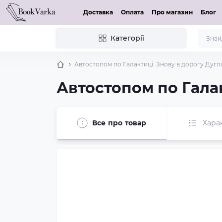
Доставка
Оплата
Про магазин
Блог
Категорії
Автостопом по Галактиці. Знову в дорогу Дугл
Автостопом по Галак
Все про товар
Хара