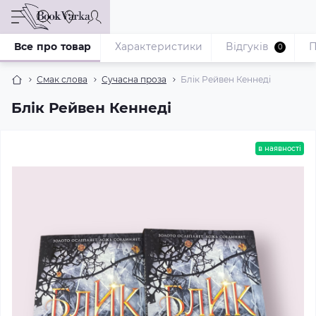
Все про товар
Характеристики
Відгуків
П
0
Смак слова
Сучасна проза
Блік Рейвен Кеннеді
Блік Рейвен Кеннеді
в наявності