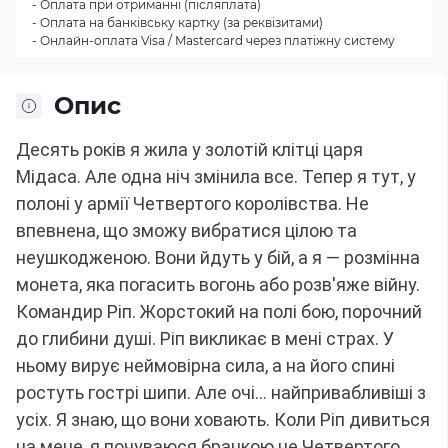
- Оплата при отриманні (післяплата)
- Оплата на банківську картку (за реквізитами)
- Онлайн-оплата Visa / Mastercard через платіжну систему
Опис
Десять років я жила у золотій клітці царя 
Мідаса.
Але одна ніч змінила все.
Тепер я тут, у 
полоні у армії Четвертого королівства.
Не 
впевнена, що зможу вибратися цілою та 
неушкодженою.
Вони йдуть у бій, а я — розмінна 
монета, яка погасить вогонь або розв'яже війну.
Командир Ріп.
Жорстокий на полі бою, порочний 
до глибини душі.
Ріп викликає в мені страх.
У 
ньому вирує неймовірна сила, а на його спині 
ростуть гострі шипи.
Але очі…
найпривабливіші з 
усіх.
Я знаю, що вони ховають.
Коли Ріп дивиться 
на мене, я почуваюся бранкою не Четвертого 