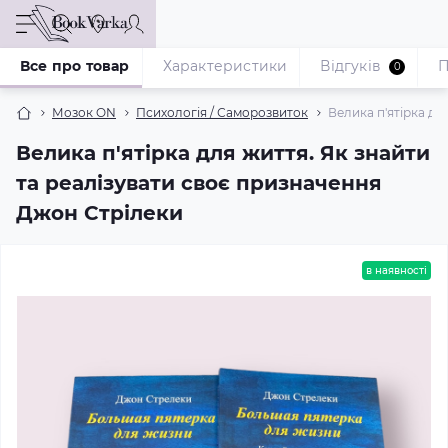
Все про товар
Характеристики
Відгуків
П
0
Мозок ON
Психологія / Саморозвиток
Велика п'ятірка дл
Велика п'ятірка для життя. Як знайти
та реалізувати своє призначення
Джон Стрілеки
в наявності