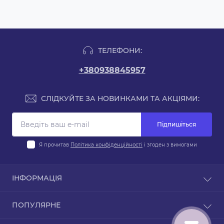
ТЕЛЕФОНИ:
+380938845957
СЛІДКУЙТЕ ЗА НОВИНКАМИ ТА АКЦІЯМИ:
Підпишіться
Я прочитав
Політика конфіденційності
і згоден з вимогами
ІНФОРМАЦІЯ
Блог
ПОПУЛЯРНЕ
Договір публічної оферти
Політика конфіденційності