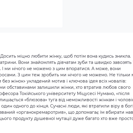
 Досить міцно любити жінку, щоб потім вона кудись зникла.
атрини. Вони знайомлять дівчатам зуби та швидко завозять 
. І ми нічого не можемо з цим впоратися. А може, вони
тросами. З цим теж зробить ми нічого не можемо. Не тільки
 без жінок» укладений мотив і ключова ідея всіх новалів:
зними обставинами залишили жінки, хто втратив любов свого
рофесора Токійського університету Міцусесі Нумано, «після
алишається «блюзова» туга від неможливості жінкам і чолові
дин одного до кінця. Сучасні люди, які втратили віру в богі
 званий «органокремаротрив», що допомагає їм вбирати нав
 цього продукту душевної мутації дуже багато хто вже прост