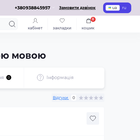
+380938845957
Замовити дзвінок
ua
ru
0
кабінет
закладки
кошик
кою мовою
ня
Iнформація
0
Відгуки:
0