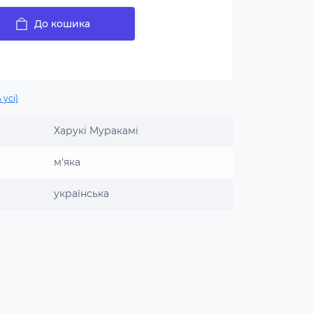
До кошика
 усі)
Харукі Муракамі
м'яка
українська