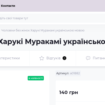
Контакти
Чоловіки без жінок Харукі Муракамі українською мовою
 Харукі Муракамі українсь
ктеристики
Відгуків
Питан
0
Артикул:
a01882
в наявності
140 грн