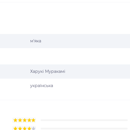
м'яка
Харукі Муракамі
українська