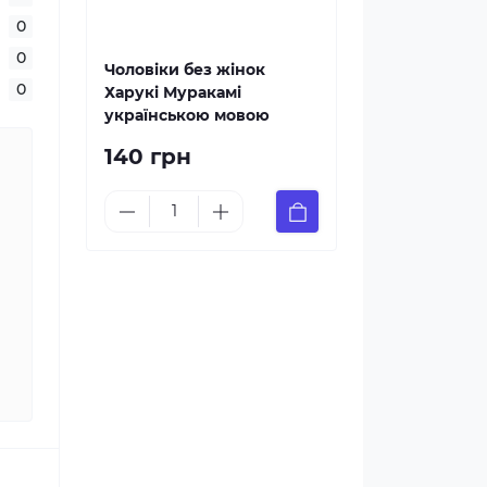
0
0
Чоловіки без жінок
0
Харукі Муракамі
українською мовою
140 грн