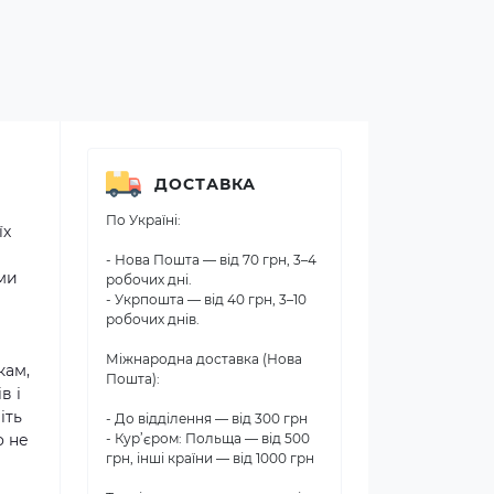
ДОСТАВКА
По Україні:
їх
- Нова Пошта — від 70 грн, 3–4
 ми
робочих дні.
- Укрпошта — від 40 грн, 3–10
робочих днів.
Міжнародна доставка (Нова
кам,
Пошта):
в і
іть
- До відділення — від 300 грн
о не
- Кур’єром: Польща — від 500
грн, інші країни — від 1000 грн