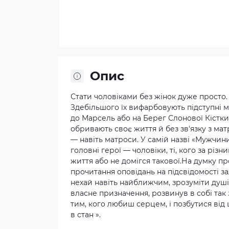
Опис
Стати чоловіками без жінок дуже просто.
Здебільшого їх вифарбовують підступні м
до Марсель або на Берег Слонової Кістки
обривають своє життя й без зв'язку з ма
— навіть матроси. У самій назві «Мужчини
головні герої — чоловіки, ті, кого за рі
життя або не домігся такової.На думку п
прочитання оповідань на підсвідомості з
нехай навіть найближчим, зрозуміти душі о
власне призначення, розвинув в собі так
тим, кого любиш серцем, і позбутися від
в стан ».