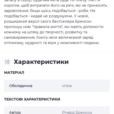
запалу в серці, будь-яка мета буде по плечу. Життя
коротке, щоб витрачати його на речі, які не приносять
задоволення. Якщо щось подобається - роби. Не
подобається - кидай не роздумуючи. У новій,
розширеній версії свого бестселера Бренсон
пропонує нові "правила життя", які мають допомогти
кожному на шляху до творчості, розвитку та
самовираження. Книга несе величезний заряд
оптимізму, мудрості та віри у можливості людини.
Характеристики
МАТЕРІАЛ
Обкладинка
м'яка
ТЕКСТОВІ ХАРАКТЕРИСТИКИ
Автор
Річард Бренсон