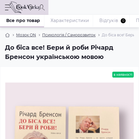
Все про товар
Характеристики
Відгуків
П
0
Мозок ON
Психологія / Саморозвиток
До біса все! Бери
До біса все! Бери й роби Річард
Бренсон українською мовою
в наявності