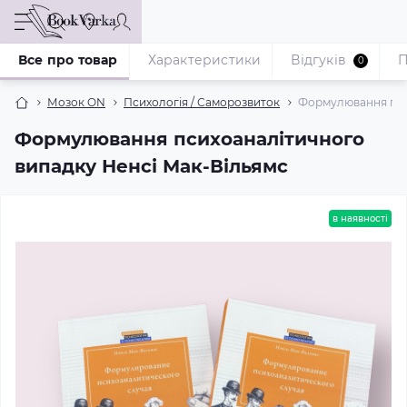
Все про товар
Характеристики
Відгуків
П
0
Мозок ON
Психологія / Саморозвиток
Формулювання пси
Формулювання психоаналітичного
випадку Ненсі Мак-Вільямс
в наявності