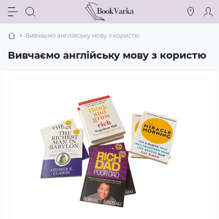
Вивчаємо англійську мову з користю
Вивчаємо англійську мову з користю