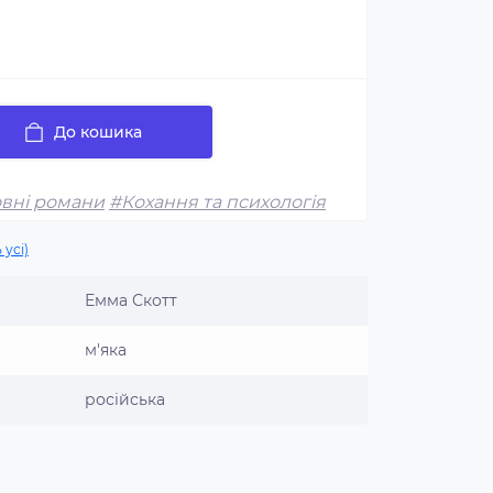
До кошика
вні романи
#Кохання та психологія
 усі)
Емма Скотт
м'яка
російська