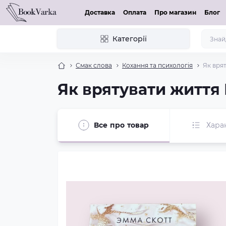
Доставка
Оплата
Про магазин
Блог
Категорії
Смак слова
Кохання та психологія
Як вря
Як врятувати життя
Все про товар
Хара