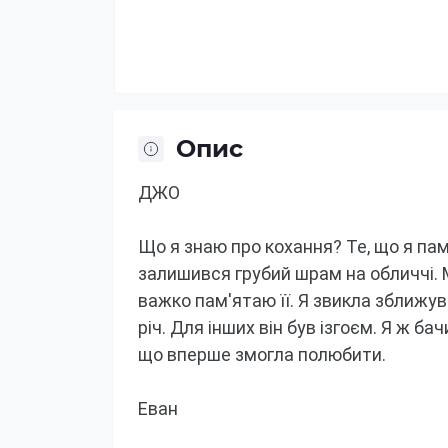
Опис
ДЖО
Що я знаю про кохання?
Те, що я па
залишився грубий шрам на обличчі.
важко пам'ятаю її.
Я звикла зближува
річ.
Для інших він був ізгоєм.
Я ж бачи
що вперше змогла полюбити.

Еван
