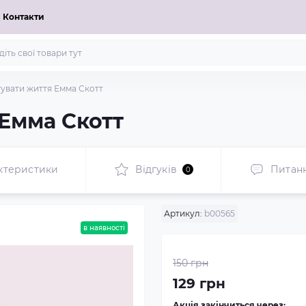
Контакти
тувати життя Емма Скотт
 Емма Скотт
ктеристики
Відгуків
Питан
0
Артикул:
b00565
в наявності
150 грн
129 грн
Акція закінчиться через: