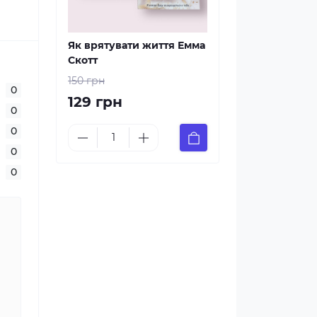
Як врятувати життя Емма
Скотт
150 грн
0
129 грн
0
0
0
0