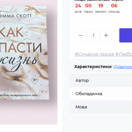
24
:
00
:
19
:
05
днів
годин
хвилин
секунд
#Сучасна проза
#Любо
Характеристики:
(Дивитись
Автор
Обкладинка
Мова