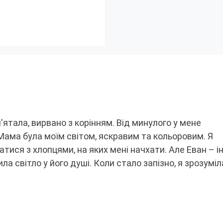
м'ятала, вирвано з корінням.
Від минулого у мене 
Мама була моїм світом, яскравим та кольоровим.
Я 
тися з хлопцями, на яких мені начхати.
Але Еван – ін
ла світло у його душі.
Коли стало запізно, я зрозуміла