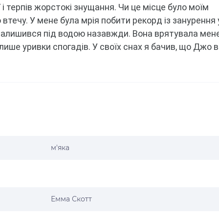
ї і терпів жорстокі знущання.
Чи це місце було моїм 
 втечу.
У мене була мрія побити рекорд із занурення у
 залишився під водою назавжди.
Вона врятувала мене
 лише уривки спогадів.
У своїх снах я бачив, що Джо в 
м'яка
Емма Скотт