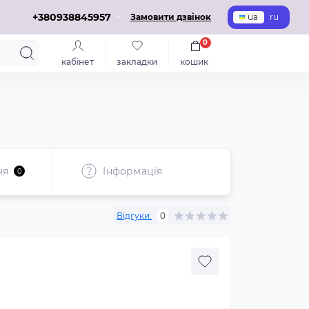
+380938845957
Замовити дзвінок
ua
ru
0
кабінет
закладки
кошик
ня
Iнформація
0
Відгуки:
0