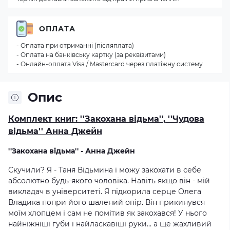
ОПЛАТА
- Оплата при отриманні (післяплата)
- Оплата на банківську картку (за реквізитами)
- Онлайн-оплата Visa / Mastercard через платіжну систему
Опис
Комплект книг: ''Закохана відьма'', ''Чудова
відьма'' Анна Джейн
''Закохана відьма'' - Анна Джейн
Скучили? Я - Таня Відьмина і можу закохати в себе
абсолютно будь-якого чоловіка. Навіть якщо він - мій
викладач в університеті. Я підкорила серце Олега
Владика попри його шалений опір. Він прикинувся
моїм хлопцем і сам не помітив як закохався! У нього
найніжніші губи і найласкавіші руки... а ще жахливий