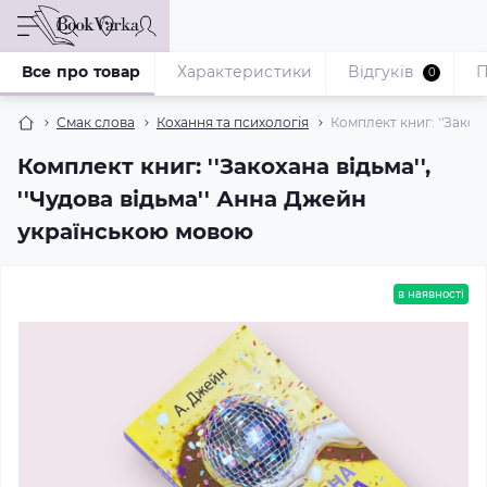
Все про товар
Характеристики
Відгуків
П
0
Смак слова
Кохання та психологія
Комплект книг: ''Закох
Комплект книг: ''Закохана відьма'',
''Чудова відьма'' Анна Джейн
українською мовою
в наявності