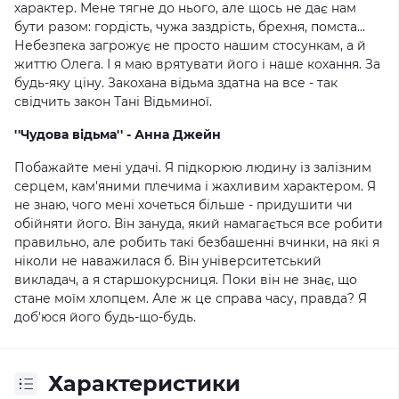
характер. Мене тягне до нього, але щось не дає нам
бути разом: гордість, чужа заздрість, брехня, помста...
Небезпека загрожує не просто нашим стосункам, а й
життю Олега. І я маю врятувати його і наше кохання. За
будь-яку ціну. Закохана відьма здатна на все - так
свідчить закон Тані Відьминої.
''Чудова відьма'' - Анна Джейн
Побажайте мені удачі. Я підкорюю людину із залізним
серцем, кам'яними плечима і жахливим характером. Я
не знаю, чого мені хочеться більше - придушити чи
обійняти його. Він зануда, який намагається все робити
правильно, але робить такі безбашенні вчинки, на які я
ніколи не наважилася б. Він університетський
викладач, а я старшокурсниця. Поки він не знає, що
стане моїм хлопцем. Але ж це справа часу, правда? Я
доб'юся його будь-що-будь.
Характеристики