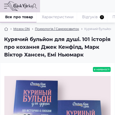
Все про товар
Характеристики
Відгуків
П
0
Мозок ON
Психологія / Саморозвиток
Курячий бульйон дл
Курячий бульйон для душі. 101 історія
про кохання Джек Кенфілд, Марк
Віктор Хансен, Емі Ньюмарк
в наявності