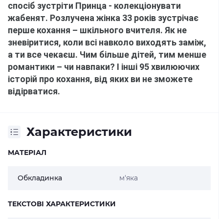
спосіб зустріти Принца - колекціонувати 
жабенят.
Розлучена жінка 33 років зустрічає 
перше кохання – шкільного вчителя.
Як не 
зневіритися, коли всі навколо виходять заміж, 
а ти все чекаєш.
Чим більше дітей, тим менше 
романтики – чи навпаки?
І інші 95 хвилюючих 
історій про кохання, від яких ви не зможете 
відірватися.
Характеристики
МАТЕРІАЛ
Обкладинка
м'яка
ТЕКСТОВІ ХАРАКТЕРИСТИКИ