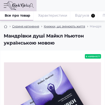
Все про товар
Характеристики
Відгуків
П
0
Скриня натхнення
Книжки, що змінюють життя
Мандрівки
Мандрівки душі Майкл Ньютон
українською мовою
в наявності