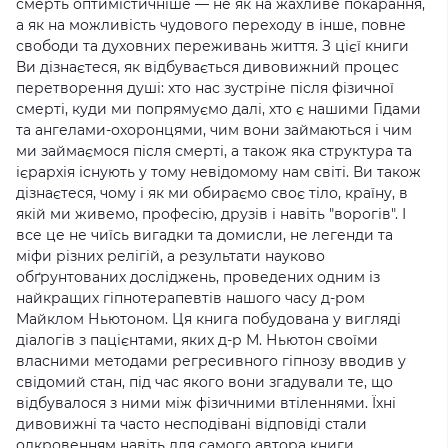
смерть оптимістичніше — не як на жахливе покарання,
а як на можливість чудового переходу в інше, повне
свободи та духовних переживань життя. З цієї книги
Ви дізнаєтеся, як відбувається дивовижний процес
перетворення душі: хто нас зустріне після фізичної
смерті, куди ми попрямуємо далі, хто є нашими Гідами
та ангелами-охоронцями, чим вони займаються і чим
ми займаємося після смерті, а також яка структура та
ієрархія існують у тому невідомому нам світі. Ви також
дізнаєтеся, чому і як ми обираємо своє тіло, країну, в
якій ми живемо, професію, друзів і навіть "ворогів". І
все це не чиїсь вигадки та домисли, не легенди та
міфи різних релігій, а результати науково
обґрунтованих досліджень, проведених одним із
найкращих гіпнотерапевтів нашого часу д-ром
Майклом Ньютоном. Ця книга побудована у вигляді
діалогів з пацієнтами, яких д-р М. Ньютон своїми
власними методами регресивного гіпнозу вводив у
свідомий стан, під час якого вони згадували те, що
відбувалося з ними між фізичними втіленнями. Їхні
дивовижні та часто несподівані відповіді стали
одкровенням навіть для самого автора книги.