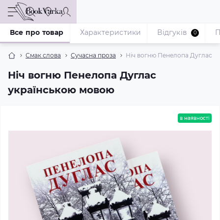
Все про товар
Характеристики
Відгуків
П
0
Смак слова
Сучасна проза
Ніч вогню Пенелопа Дуглас у
Ніч вогню Пенелопа Дуглас
українською мовою
в наявності