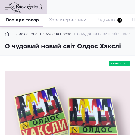
Все про товар
Характеристики
Відгуків
П
0
Смак слова
Сучасна проза
О чудовий новий світ Олдос Х
О чудовий новий світ Олдос Хакслі
в наявності