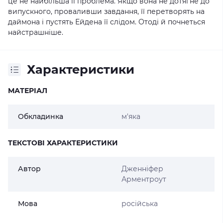
це не найбільша її проблема. Якщо вона не дотягне до
випускного, проваливши завдання, її перетворять на
даймона і пустять Ейдена її слідом. Отоді й почнеться
найстрашніше.
Характеристики
МАТЕРІАЛ
Обкладинка
м'яка
ТЕКСТОВІ ХАРАКТЕРИСТИКИ
Автор
Дженніфер
Арментроут
Мова
російська