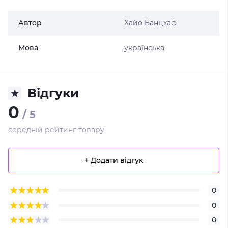
Автор
Хайо Банцхаф
Мова
українська
Відгуки
0
/ 5
середній рейтинг товару
+ Додати відгук
0
0
0