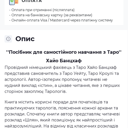
ОПЛАТА
- Оплата при отриманні (післяплата)
- Оплата на банківську картку (за реквізитами)
- Онлайн-оплата Visa / Mastercard через платіжну систему
Опис
''Посібник для самостійного навчання з Таро''
Хайо Банцхаф
Провідний німецький фахівець з Таро Хайо Банцхаф
представив самовчитель з Таро Уейту, Таро Кроулі та
астрології. Автор-ізотерик пропонує читачеві не
нудний виклад «істин», а цікаве читання, яке з перших
сторінок захоплює Тарологів.
Книга містить корисні поради для початківців та
практикуючих тарологів, пояснення кожної аркани та
розклади. Спочатку книги автор представляє читачеві
розклад «Шлях», який позиціонує як найпростіший і
найзрозуміліший. На відміну від класичних розкладів