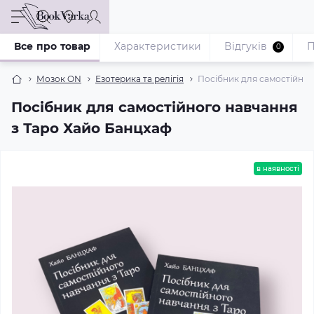
Все про товар
Характеристики
Відгуків
П
0
Мозок ON
Езотерика та релігія
Посібник для самостійног
Посібник для самостійного навчання
з Таро Хайо Банцхаф
в наявності