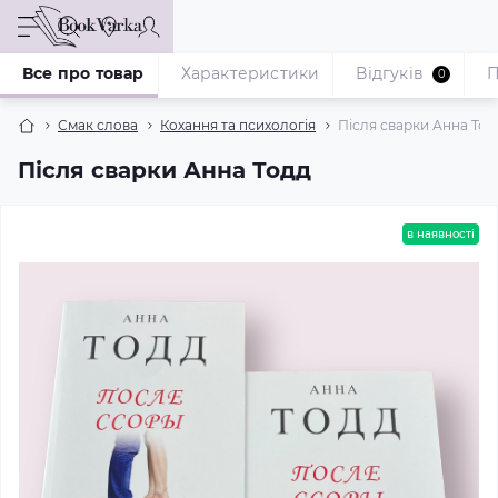
Все про товар
Характеристики
Відгуків
П
0
Смак слова
Кохання та психологія
Після сварки Анна Тод
Після сварки Анна Тодд
в наявності