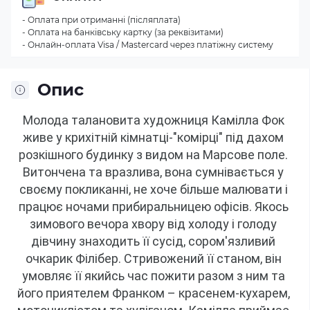
- Оплата при отриманні (післяплата)
- Оплата на банківську картку (за реквізитами)
- Онлайн-оплата Visa / Mastercard через платіжну систему
Опис
Молода талановита художниця Камілла Фок 
живе у крихітній кімнатці-"комірці" під дахом 
розкішного будинку з видом на Марсове поле.
Витончена та вразлива, вона сумнівається у 
своєму покликанні, не хоче більше малювати і 
працює ночами прибиральницею офісів.
Якось 
зимового вечора хвору від холоду і голоду 
дівчину знаходить її сусід, сором'язливий 
очкарик Філібер.
Стривожений її станом, він 
умовляє її якийсь час пожити разом з ним та 
його приятелем Франком – красенем-кухарем, 