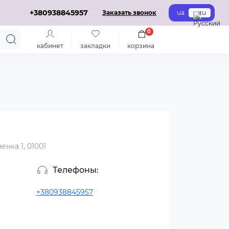
+380938845957
Заказать звонок
ua
ru
0
кабинет
закладки
корзина
енка 1, 01001
Телефоны:
+380938845957