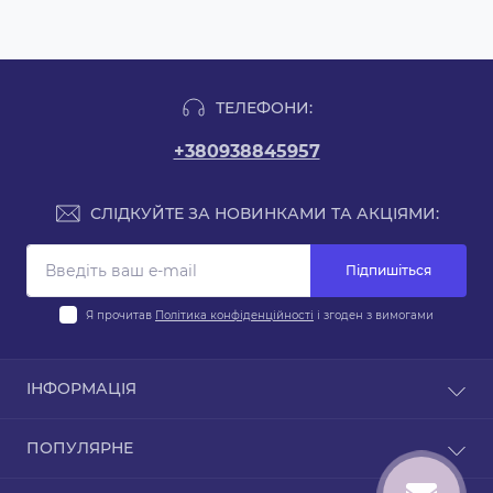
ТЕЛЕФОНИ:
+380938845957
СЛІДКУЙТЕ ЗА НОВИНКАМИ ТА АКЦІЯМИ:
Підпишіться
Я прочитав
Політика конфіденційності
і згоден з вимогами
ІНФОРМАЦІЯ
Блог
ПОПУЛЯРНЕ
Договір публічної оферти
Політика конфіденційності
Класична література