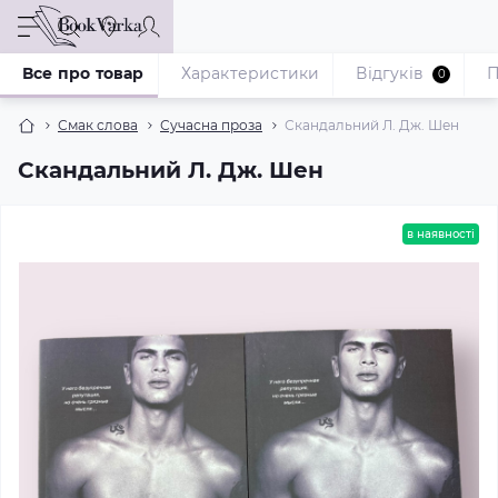
Все про товар
Характеристики
Відгуків
П
0
Смак слова
Сучасна проза
Скандальний Л. Дж. Шен
Скандальний Л. Дж. Шен
в наявності