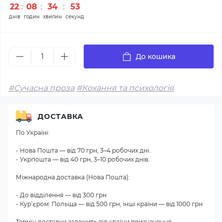
22
:
08
:
34
:
53
днів
годин
хвилин
секунд
До кошика
#Сучасна проза
#Кохання та психологія
ДОСТАВКА
По Україні:
- Нова Пошта — від 70 грн, 3–4 робочих дні.
- Укрпошта — від 40 грн, 3–10 робочих днів.
Міжнародна доставка (Нова Пошта):
- До відділення — від 300 грн
- Кур’єром: Польща — від 500 грн, інші країни — від 1000 грн
Термін доставки залежить від країни призначення.