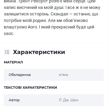
винна.
Трент Рексрот розіб'є мені серце.
Цей
напис висічений на моїй душі.
І все ж я не можу
залишитися осторонь.
Скандал — останнє, що
потрібне моїй родині.
Але ми обов'язково
влаштуємо його.
І який прекрасний буде цей
хаос.
Характеристики
МАТЕРІАЛ
Обкладинка
м'яка
ТЕКСТОВІ ХАРАКТЕРИСТИКИ
Автор
Л. Дж. Шен