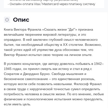
- Онлайн-оплата Visa / Mastercard через платіжну систему
Опис
Книга Виктора Франкла «Сказать жизни "Да!"» признана
величайшим творением мировой литературы, и это
оправдано. В ней заключен глубокий смысл человеческого
бытия, так необходимый обществу в ⅩⅩ столетии. Возможно,
такой успех идей об упрямстве духа обоснован тем, что
Виктор Франкл испытал свою теорию на личном опыте.
В условиях концлагеря, где автору довелось побывать в 1942–
1945 годах, он принял смерть как истину и стал в ряд с
Сократом и Джордано Бруно. Свобода мышления и
бесконечное самопознание – это единственная роскошь,
которую могли себе позволить невольники. Философ Франкл
в своем труде с хирургической точностью сумел определить
потребность человека в смысле жизни. По его мнению, любые
физические и психологические испытания можно преодолеть,
если иметь цель.