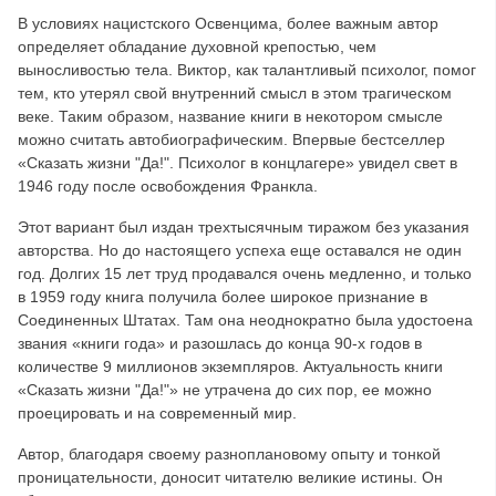
В условиях нацистского Освенцима, более важным автор
определяет обладание духовной крепостью, чем
выносливостью тела. Виктор, как талантливый психолог, помог
тем, кто утерял свой внутренний смысл в этом трагическом
веке. Таким образом, название книги в некотором смысле
можно считать автобиографическим. Впервые бестселлер
«Сказать жизни "Да!". Психолог в концлагере» увидел свет в
1946 году после освобождения Франкла.
Этот вариант был издан трехтысячным тиражом без указания
авторства. Но до настоящего успеха еще оставался не один
год. Долгих 15 лет труд продавался очень медленно, и только
в 1959 году книга получила более широкое признание в
Соединенных Штатах. Там она неоднократно была удостоена
звания «книги года» и разошлась до конца 90-х годов в
количестве 9 миллионов экземпляров. Актуальность книги
«Сказать жизни "Да!"» не утрачена до сих пор, ее можно
проецировать и на современный мир.
Автор, благодаря своему разноплановому опыту и тонкой
проницательности, доносит читателю великие истины. Он