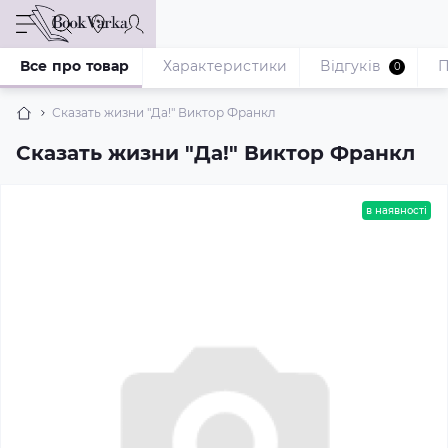
Все про товар
Характеристики
Відгуків
П
0
Сказать жизни "Да!" Виктор Франкл
Сказать жизни "Да!" Виктор Франкл
в наявності