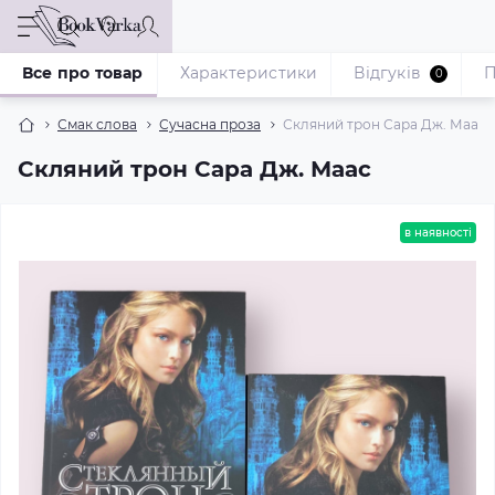
Все про товар
Характеристики
Відгуків
П
0
Смак слова
Сучасна проза
Скляний трон Сара Дж. Маас
Скляний трон Сара Дж. Маас
в наявності