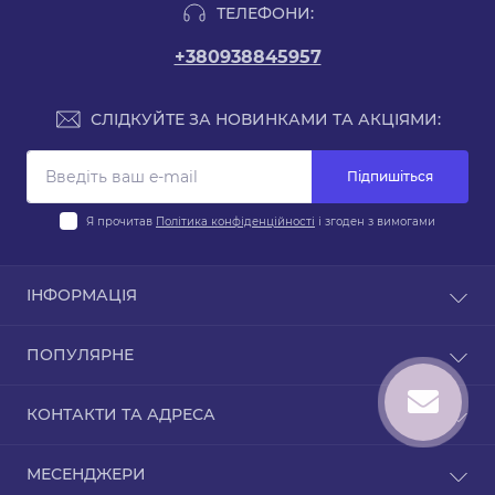
ТЕЛЕФОНИ:
+380938845957
СЛІДКУЙТЕ ЗА НОВИНКАМИ ТА АКЦІЯМИ:
Підпишіться
Я прочитав
Політика конфіденційності
і згоден з вимогами
ІНФОРМАЦІЯ
Блог
ПОПУЛЯРНЕ
Договір публічної оферти
Політика конфіденційності
Класична література
КОНТАКТИ ТА АДРЕСА
Повернення товару
Акційні набори
Контакти
Україна. м. Київ, вул. Шевченка 1, 01001
Зворотній зв’язок
МЕСЕНДЖЕРИ