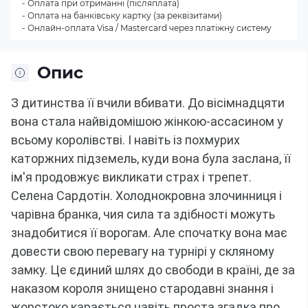
- Оплата при отриманні (післяплата)
- Оплата на банківську картку (за реквізитами)
- Онлайн-оплата Visa / Mastercard через платіжну систему
Опис
З дитинства її вчили вбивати.
До вісімнадцяти
вона стала найвідомішою жінкою-ассасином у
всьому королівстві.
І навіть із похмурих
каторжних підземель, куди вона була заслана, її
ім'я продовжує викликати страх і трепет.
Селена Сардотін.
Холоднокровна злочинниця і
чарівна бранка, чия сила та здібності можуть
знадобитися її ворогам.
Але спочатку вона має
довести свою перевагу на турнірі у скляному
замку.
Це єдиний шлях до свободи в країні, де за
наказом короля знищено стародавні знання і
жорстоко карається навіть проста згадка про