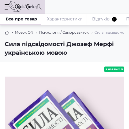
Все про товар
Характеристики
Відгуків
П
0
Мозок ON
Психологія / Саморозвиток
Сила підсвідомост
Сила підсвідомості Джозеф Мерфі
українською мовою
в наявності