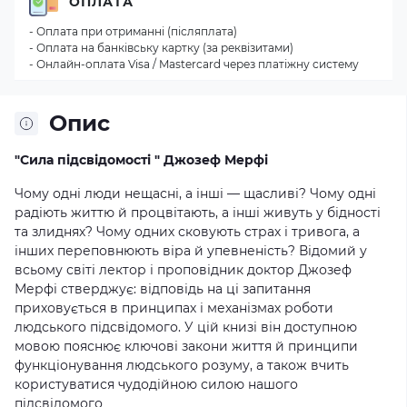
ОПЛАТА
- Оплата при отриманні (післяплата)
- Оплата на банківську картку (за реквізитами)
- Онлайн-оплата Visa / Mastercard через платіжну систему
Опис
"Сила підсвідомості " Джозеф Мерфі
Чому одні люди нещасні, а інші — щасливі? Чому одні
радіють життю й процвітають, а інші живуть у бідності
та злиднях? Чому одних сковують страх і тривога, а
інших переповнюють віра й упевненість? Відомий у
всьому світі лектор і проповідник доктор Джозеф
Мерфі стверджує: відповідь на ці запитання
приховується в принципах і механізмах роботи
людського підсвідомого. У цій книзі він доступною
мовою пояснює ключові закони життя й принципи
функціонування людського розуму, а також вчить
користуватися чудодійною силою нашого
підсвідомого