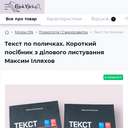
Все про товар
Характеристики
Відгуків
П
0
Мозок ON
Психологія / Саморозвиток
Текст по поличках
Текст по поличках. Короткий
посібник з ділового листування
Максим Ілляхов
в наявності