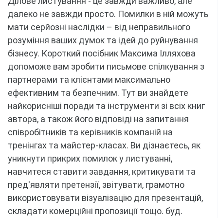
Ділове листування - це завжди важливо, але
далеко не завжди просто.
Помилки в ній можуть
мати серйозні наслідки – від неправильного
розуміння ваших думок та ідей до руйнування
бізнесу.
Короткий посібник Максима Ілляхова
допоможе вам зробити письмове спілкування з
партнерами та клієнтами максимально
ефективним та безпечним.
Тут ви знайдете
найкорисніші поради та інструменти зі всіх книг
автора, а також його відповіді на запитання
співробітників та керівників компаній на
тренінгах та майстер-класах.
Ви дізнаєтесь, як
уникнути прикрих помилок у листуванні,
навчитеся ставити завдання, критикувати та
пред'являти претензії, звітувати, грамотно
використовувати візуалізацію для презентацій,
складати комерційні пропозиції тощо.
буд.