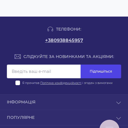
ТЕЛЕФОНИ:
+380938845957
СЛІДКУЙТЕ ЗА НОВИНКАМИ ТА АКЦІЯМИ:
Підпишіться
Я прочитав
Політика конфіденційності
і згоден з вимогами
ІНФОРМАЦІЯ
Блог
ПОПУЛЯРНЕ
Договір публічної оферти
Політика конфіденційності