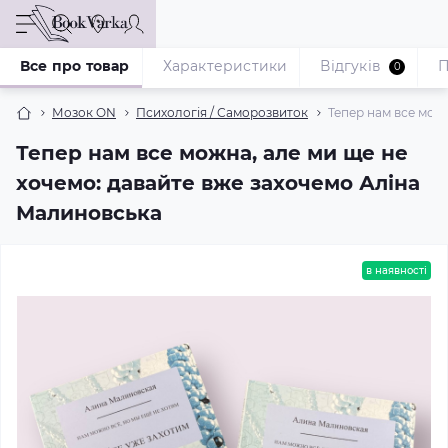
Все про товар
Характеристики
Відгуків
П
0
Мозок ON
Психологія / Саморозвиток
Тепер нам все мож
Тепер нам все можна, але ми ще не
хочемо: давайте вже захочемо Аліна
Малиновська
в наявності