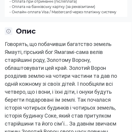
- Оплата при отриманні (післяплата)
- Оплата на банківську картку (за реквізитами)
- Онлайн-оплата Visa / Mastercard через платіжну систему
Опис
Говорять, що побачивши багатство земель 
Ямауті, гірський бог Ямагамі-сама велів 
старійшині роду, Золотому Ворону, 
облаштовувати цей край.
Золотий Ворон 
розділив землю на чотири частини та дав по 
одній кожному зі своїх дітей.
І пообіцяли всі 
четверо, що і вони, і їхні діти, і онуки будуть 
берегти подаровані їм землі.
Так почалася 
історія чотирьох будинків і чотирьох земель, 
історія будинку Соке, який став притулком 
старійшини та його сім'ї... За давнім звичаєм 
кожен Золотий Ворон свого часу повинен 