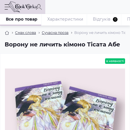
Все про товар
Характеристики
Відгуків
П
0
Смак слова
Сучасна проза
Ворону не личить кімоно Тіса
Ворону не личить кімоно Тісата Абе
в наявності