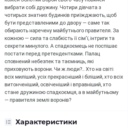
вибрати собі дружину.
Чотири дівчата з 
чотирьох знатних будинків приїжджають, щоб 
бути представленими до двору — саме так 
обирають наречену майбутнього правителя.
За 
кожною — сила та слабкість її сім'ї, інтриги та 
секрети минулого.
А спадкоємець не поспішає 
постати перед претендентками.
Палац 
сповнений небезпек та таємниць, які 
приховують ворони.
Чи ж люди?.. Хто на світі 
всіх миліший, усіх прекрасніший і біліший, хто всіх 
витонченіший, освіченіший і вправніший, хто 
стане дружиною спадкоємця, а в майбутньому 
— правителя землі воронів?
Характеристики