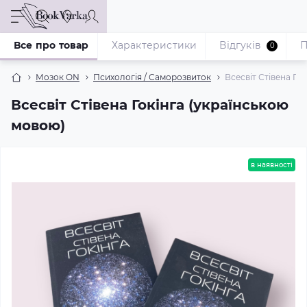
Все про товар
Характеристики
Відгуків
П
0
Мозок ON
Психологія / Саморозвиток
Всесвіт Стівена Го
Всесвіт Стівена Гокінга (українською
мовою)
в наявності