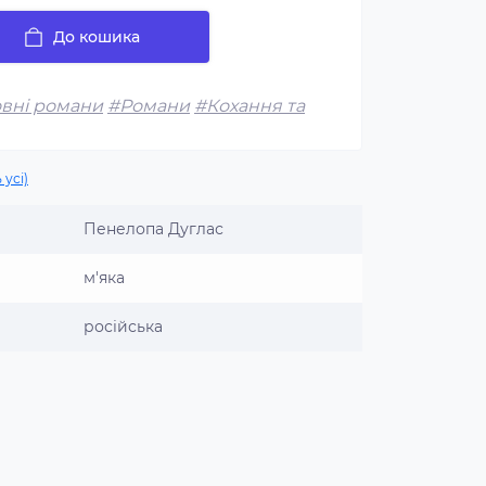
До кошика
вні романи
#Романи
#Кохання та
 усі)
Пенелопа Дуглас
м'яка
російська