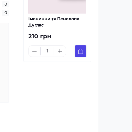
0
0
Іменинниця Пенелопа
Дуглас
210 грн