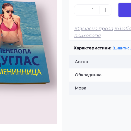
#Сучасна проза
#Любо
психологія
Характеристики:
(Дивитись
Автор
Обкладинка
Мова