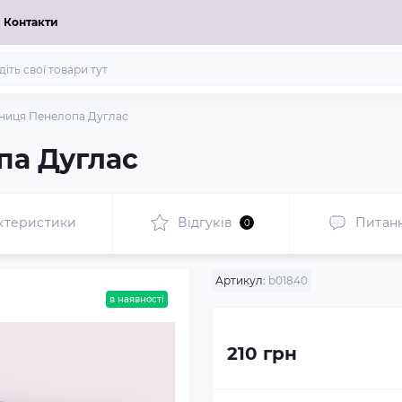
Контакти
ниця Пенелопа Дуглас
па Дуглас
ктеристики
Відгуків
Питан
0
Артикул:
b01840
в наявності
210 грн