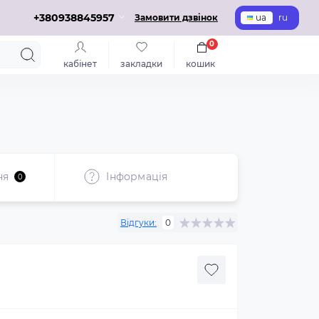
+380938845957
Замовити дзвінок
ua
ru
0
кабінет
закладки
кошик
ня
Iнформація
0
Відгуки:
0