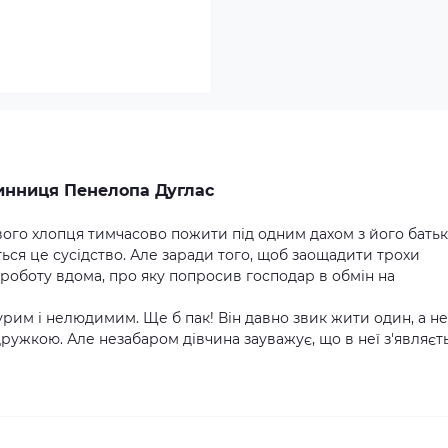
инниця Пенелопа Дуглас
ого хлопця тимчасово пожити під одним дахом з його батьк
ться це сусідство. Але заради того, щоб заощадити трохи
роботу вдома, про яку попросив господар в обмін на
урим і нелюдимим. Ще б пак! Він давно звик жити один, а не
дружкою. Але незабаром дівчина зауважує, що в неї з'являєт