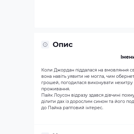
Опис
Імен
Коли Джордан піддалася на вмовляння св
вона навіть уявити не могла, чим оберне
грошей, погодилася виконувати нехитру 
проживання.
Пайк Лоусон відразу здався дівчині похм
ділити дах із дорослим сином та його по
до Пайка раптовий інтерес.