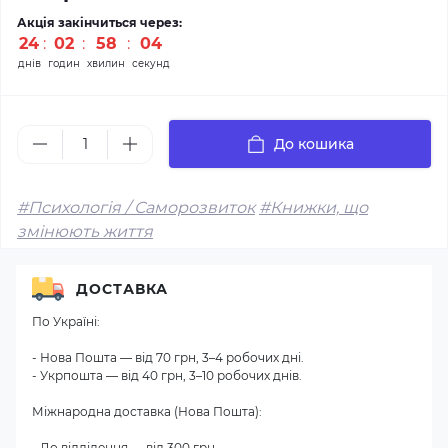
Акція закінчиться через:
24
:
02
:
58
:
04
днів
годин
хвилин
секунд
До кошика
#Психологія / Саморозвиток
#Книжки, що
змінюють життя
ДОСТАВКА
По Україні:
- Нова Пошта — від 70 грн, 3–4 робочих дні.
- Укрпошта — від 40 грн, 3–10 робочих днів.
Міжнародна доставка (Нова Пошта):
- До відділення — від 300 грн