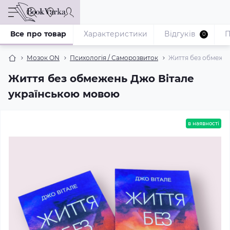
Все про товар
Характеристики
Відгуків
П
0
Мозок ON
Психологія / Саморозвиток
Життя без обмежен
Життя без обмежень Джо Вітале
українською мовою
в наявності