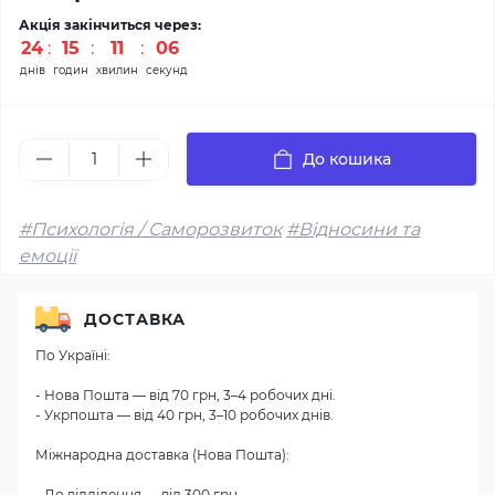
Акція закінчиться через:
24
:
15
:
11
:
06
днів
годин
хвилин
секунд
До кошика
#Психологія / Саморозвиток
#Відносини та
емоції
ДОСТАВКА
По Україні:
- Нова Пошта — від 70 грн, 3–4 робочих дні.
- Укрпошта — від 40 грн, 3–10 робочих днів.
Міжнародна доставка (Нова Пошта):
- До відділення — від 300 грн