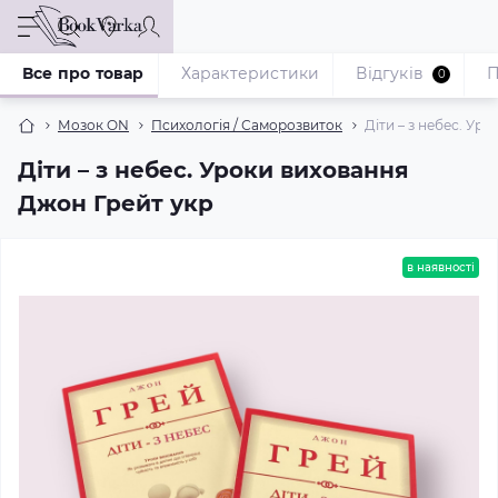
Все про товар
Характеристики
Відгуків
П
0
Мозок ON
Психологія / Саморозвиток
Діти – з небес. Ур
Діти – з небес. Уроки виховання
Джон Грейт укр
в наявності