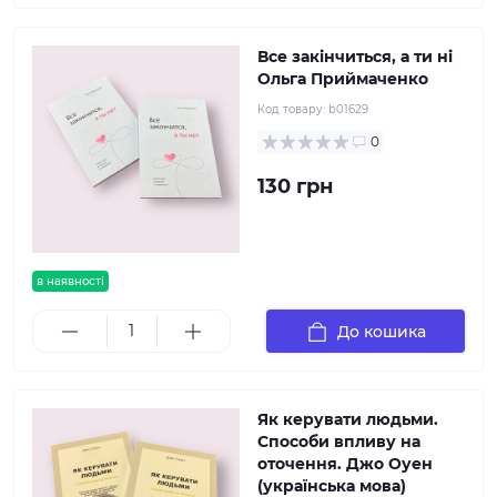
Все закінчиться, а ти ні
Ольга Приймаченко
Код товару:
b01629
0
130 грн
в наявності
До кошика
Як керувати людьми.
Способи впливу на
оточення. Джо Оуен
(українська мова)