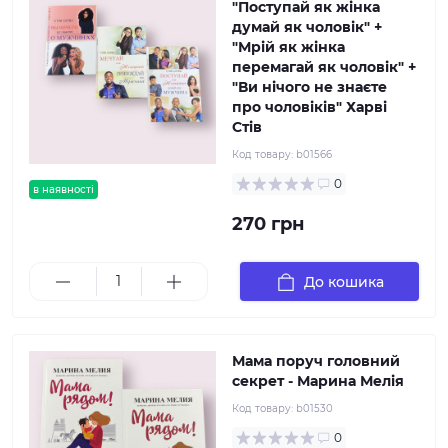
"Поступай як жінка
думай як чоловік" +
"Мрій як жінка
перемагай як чоловік" +
"Ви нічого не знаєте
про чоловіків" Харві
Стів
Код товару:
b01566
0
в наявності
270 грн
До кошика
Мама поруч головний
секрет - Марина Мелія
Код товару:
b01530
0