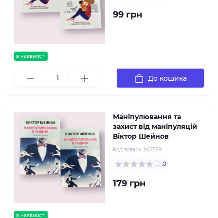
99 грн
в наявності
До кошика
Маніпулювання та
захист від маніпуляцій
Віктор Шейнов
Код товару:
b01529
0
179 грн
в наявності