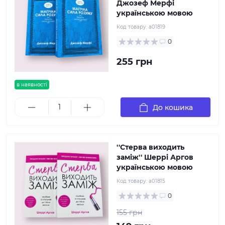
Джозеф Мерфі
українською мовою
Код товару:
a01819
0
255 грн
в наявності
До кошика
''Стерва виходить
заміж'' Шеррі Аргов
українською мовою
Код товару:
a01815
0
155 грн