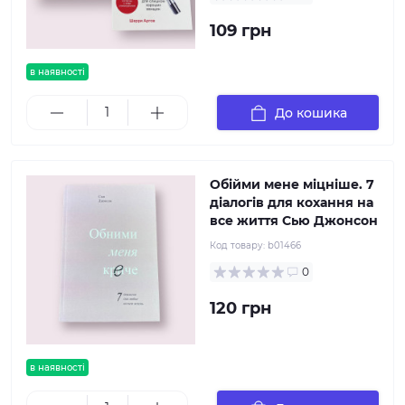
109 грн
в наявності
До кошика
Обійми мене міцніше. 7
діалогів для кохання на
все життя Сью Джонсон
Код товару:
b01466
0
120 грн
в наявності