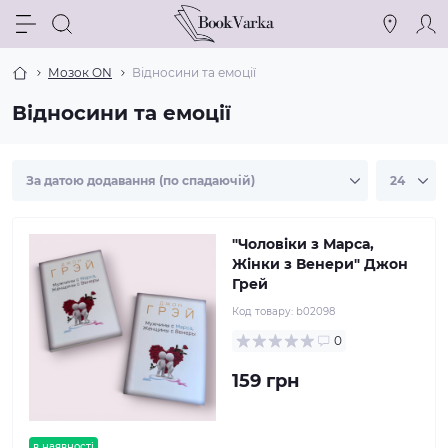
Мозок ON
Відносини та емоції
Відносини та емоції
"Чоловіки з Марса,
Жінки з Венери" Джон
Грей
Код товару:
b02098
0
159 грн
в наявності