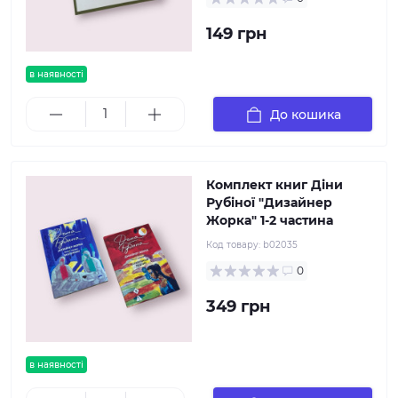
149 грн
в наявності
До кошика
Комплект книг Діни
Рубіної "Дизайнер
Жорка" 1-2 частина
Код товару:
b02035
0
349 грн
в наявності