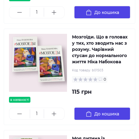
До кошика
Мозгоїди. Що в головах
у тих, хто зводить нас з
розуму. Чарівний
стусан до нормального
життя Ніка Набокова
Код товару:
b01503
0
115 грн
в наявності
До кошика
Моя дитина із