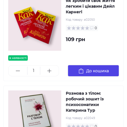
Як зробити своє життя
легким і цікавим Дейл
Карнегі
Код товару:
a02050
0
109 грн
в наявності
До кошика
Розмова з тілом:
робочий зошит із
психосоматики
Катерина Тур
Код товару:
a02049
0