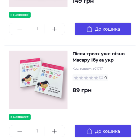
149 грн
в наявності
До кошика
Після трьох уже пізно
Масару Ібука укр
Код товару:
а01717
0
89 грн
в наявності
До кошика