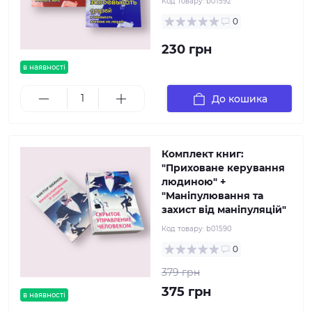
Код товару:
b01592
0
230 грн
в наявності
До кошика
Комплект книг:
"Приховане керування
людиною" +
"Маніпулювання та
захист від маніпуляцій"
Код товару:
b01590
0
379 грн
375 грн
в наявності