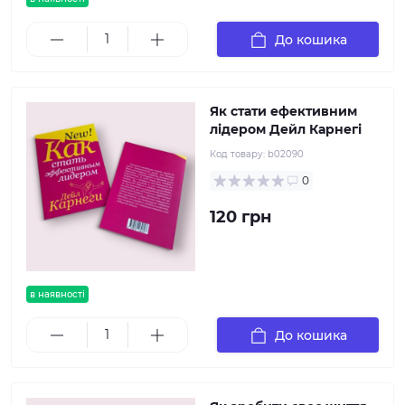
До кошика
Як стати ефективним
лідером Дейл Карнегі
Код товару:
b02090
0
120 грн
в наявності
До кошика