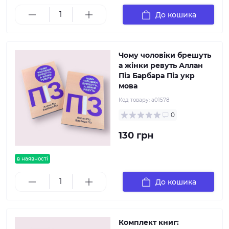
До кошика
Чому чоловіки брешуть
а жінки ревуть Аллан
Піз Барбара Піз укр
мова
Код товару:
а01578
0
130 грн
в наявності
До кошика
Комплект книг: