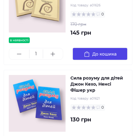
Код товару:
а01626
0
170 грн
145 грн
в наявності
До кошика
Сила розуму для дітей
Джон Кехо, Ненсі
Фішер укр
Код товару:
а01621
0
130 грн