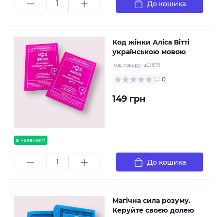
До кошика
Код жінки Аліса Вітті
українською мовою
Код товару:
a01879
0
149 грн
в наявності
До кошика
Магічна сила розуму.
Керуйте своєю долею