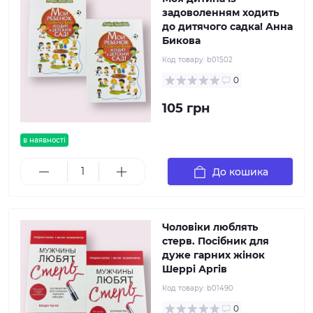
задоволенням ходить
до дитячого садка! Анна
Бикова
Код товару:
b01502
0
105 грн
в наявності
До кошика
Чоловіки люблять
стерв. Посібник для
дуже гарних жінок
Шеррі Аргів
Код товару:
b01490
0