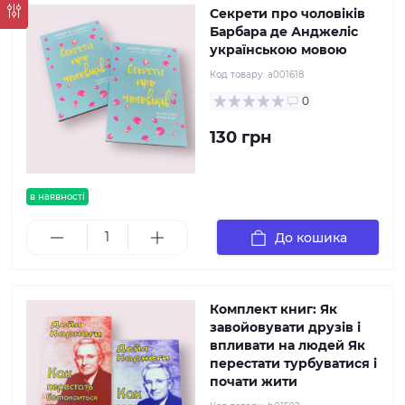
Секрети про чоловіків
Барбара де Анджеліс
українською мовою
Код товару:
а001618
0
130 грн
в наявності
До кошика
Комплект книг: Як
завойовувати друзів і
впливати на людей Як
перестати турбуватися і
почати жити