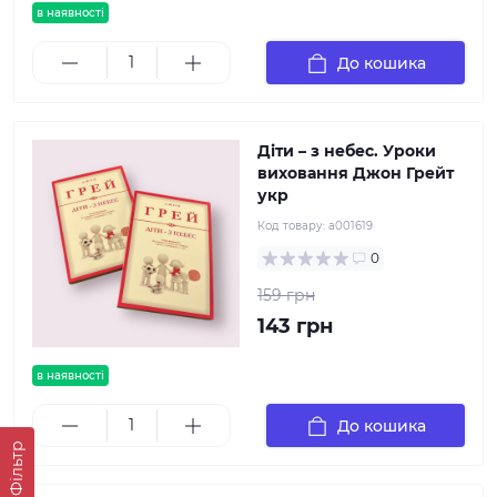
в наявності
До кошика
Діти – з небес. Уроки
виховання Джон Грейт
укр
Код товару:
а001619
0
159 грн
143 грн
в наявності
До кошика
Фільтр