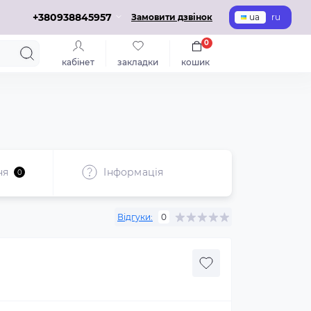
+380938845957
Замовити дзвінок
ua
ru
0
кабінет
закладки
кошик
ня
Iнформація
0
Відгуки:
0