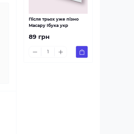
Після трьох уже пізно
Масару Ібука укр
89 грн