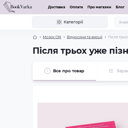
Доставка
Оплата
Про магазин
Блог
Категорії
Мозок ON
Відносини та емоції
Після трьо
Після трьох уже піз
Все про товар
Хара