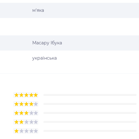
м'яка
Масару Ібука
українська