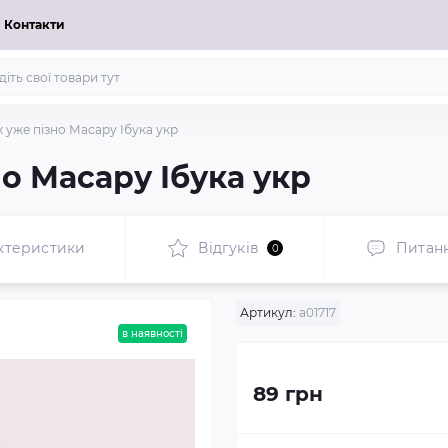
Контакти
х уже пізно Масару Ібука укр
но Масару Ібука укр
ктеристики
Відгуків
Питан
0
Артикул:
а01717
в наявності
89 грн