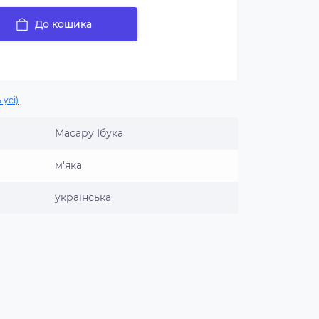
До кошика
 усі)
Масару Ібука
м'яка
українська