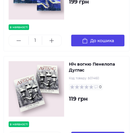
199 грн
в наявності
До кошика
Ніч вогню Пенелопа
Дуглас
Код товару:
b01460
0
119 грн
в наявності