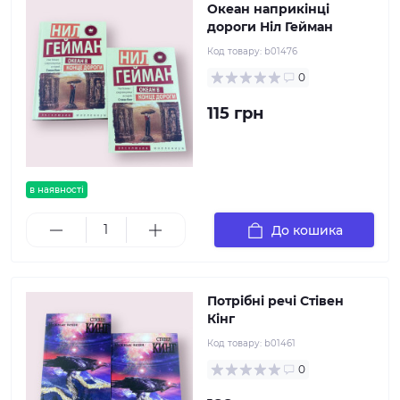
Океан наприкінці
дороги Ніл Гейман
Код товару:
b01476
0
115 грн
в наявності
До кошика
Потрібні речі Стівен
Кінг
Код товару:
b01461
0