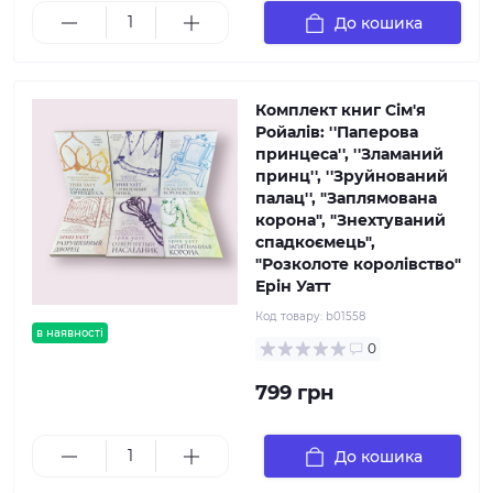
До кошика
Комплект книг Сім'я
Ройалів: ''Паперова
принцеса'', ''Зламаний
принц'', ''Зруйнований
палац'', "Заплямована
корона", "Знехтуваний
спадкоємець",
"Розколоте королівство"
Ерін Уатт
Код товару:
b01558
в наявності
0
799 грн
До кошика