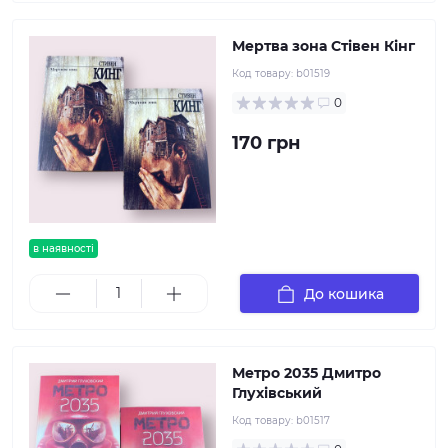
Мертва зона Стівен Кінг
Код товару:
b01519
0
170 грн
в наявності
До кошика
Метро 2035 Дмитро
Глухівський
Код товару:
b01517