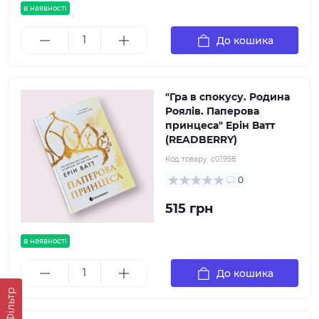
в наявності
До кошика
"Гра в спокусу. Родина
Роялів. Паперова
принцеса" Ерін Ватт
(READBERRY)
Код товару:
c01958
0
515 грн
в наявності
До кошика
Фільтр