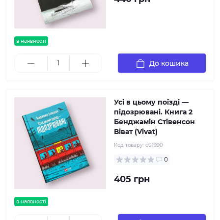
в наявності
До кошика
Усі в цьому поїзді —
підозрювані. Книга 2
Бенджамін Стівенсон
Віват (Vivat)
Код товару:
c01990
0
405 грн
в наявності