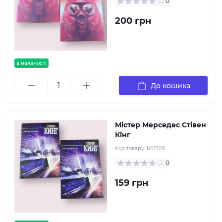
0
200 грн
в наявності
До кошика
Містер Мерседес Стівен
Кінг
Код товару:
b01509
0
159 грн