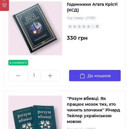
Годинники Аґата Крісті
(КСД)
Код товару:
c01956
0
330 грн
в наявності
До кошика
''Розум вбивці. Як
працює мозок тих, хто
чинить злочини'' Річард
Тейлор українською
мовою