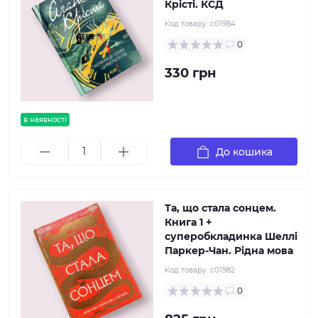
Крісті. КСД
Код товару:
c01984
0
330 грн
в наявності
До кошика
Та, що стала сонцем.
Книга 1 +
суперобкладинка Шеллі
Паркер-Чан. Рідна мова
Код товару:
c01982
0