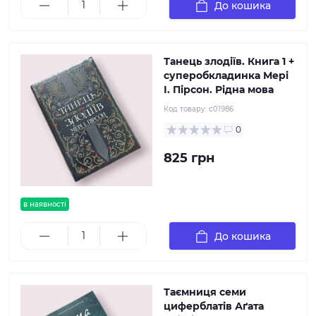
До кошика
Танець злодіїв. Книга 1 +
суперобкладинка Мері
І. Пірсон. Рідна мова
Код товару:
c01986
0
825 грн
в наявності
До кошика
Таємниця семи
циферблатів Аґата