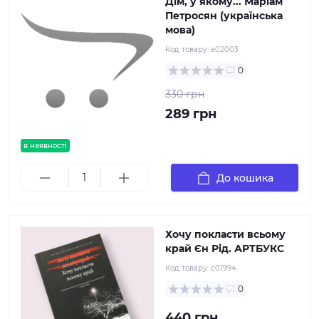
Дім, у якому... Маріам
Петросян (українська
мова)
Код товару:
a02003
0
330 грн
289 грн
в наявності
До кошика
Хочу покласти всьому
край Єн Рід. АРТБУКС
Код товару:
c01994
0
440 грн