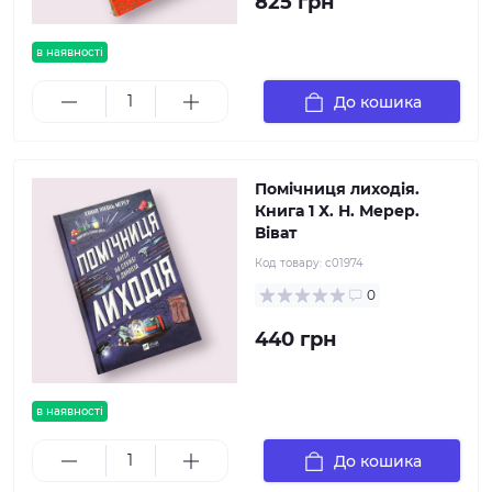
825 грн
в наявності
До кошика
Помічниця лиходія.
Книга 1 Х. Н. Мерер.
Віват
Код товару:
c01974
0
440 грн
в наявності
До кошика