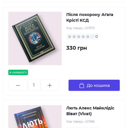
Після похорону Аґата
Крісті КСД
Код товару:
c01973
0
330 грн
в наявності
До кошика
Лють Алекс Майклідіс
Віват (Vivat)
Код товару:
c01966