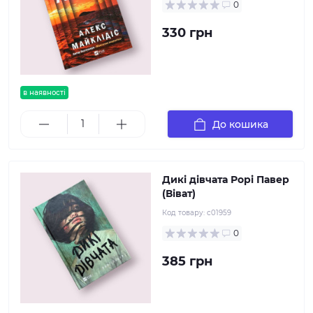
0
330 грн
в наявності
До кошика
Дикі дівчата Рорі Павер
(Віват)
Код товару:
c01959
0
385 грн