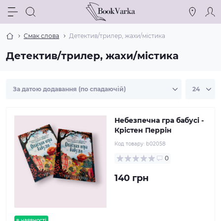
Смак слова
Детектив/трилер, жахи/містика
Детектив/трилер, жахи/містика
Небезпечна гра бабусі -
Крістен Перрін
Код товару:
b02058
0
140 грн
в наявності