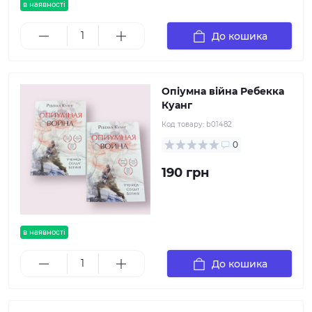
в наявності
До кошика
Опіумна війна Ребекка
Куанг
Код товару:
b01482
0
190 грн
в наявності
До кошика