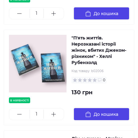
До кошика
"П'ять життів.
Нерозказані історії
жінок, вбитих Джеком-
різником" - Хеллі
Рубенхолд
Код товару:
b02006
0
130 грн
в наявності
До кошика