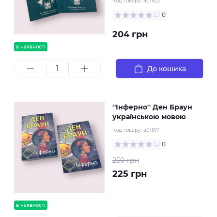
Код товару:
a01822
0
204 грн
в наявності
До кошика
''Інферно'' Ден Браун
українською мовою
Код товару:
a01817
0
250 грн
225 грн
в наявності