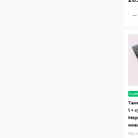
в ная
Тане
1 +
Мері
мов
Код т