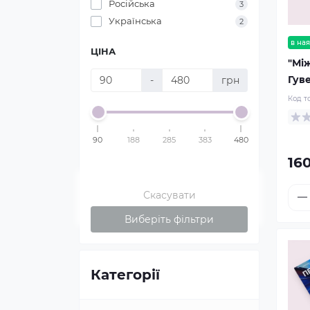
Російська
3
Українська
2
в ная
ЦІНА
"Між
Гув
-
грн
Код т
90
188
285
383
480
16
Скасувати
Виберіть фільтри
Категорії