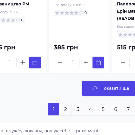
авництво РМ
Паперо
Код товару:
c01959
Ерін Ва
овару:
c01971
0
(READB
0
Код товару
5 грн
385 грн
515 г
Показати ще
1
2
3
4
5
6
7
о дружбу, кохання, пошук себе і трохи магії