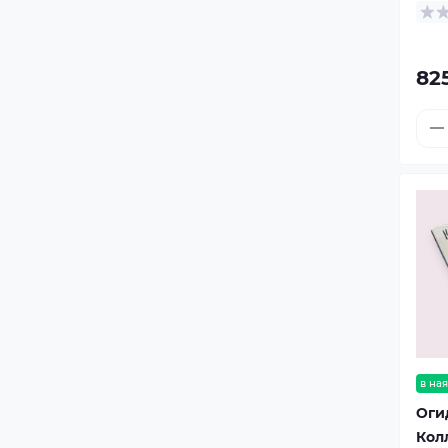
82
в ная
Оги
Кол