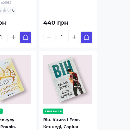
:
c01982
0
рн
440 грн
і
в наявності
спокусу.
Він. Книга 1 Елль
Роялів.
Кеннеді, Саріна