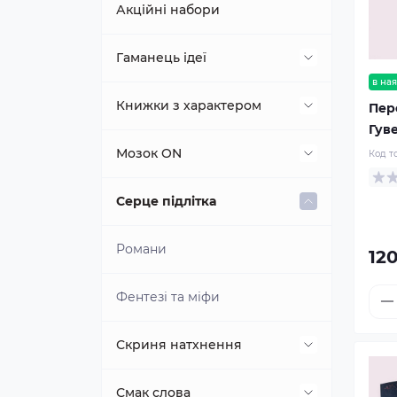
Акційні набори
Гаманець ідеї
в ная
Гроші й свобода
Книжки з характером
Пер
Гув
Маркетинг для душі та бізнесу
Класична література
Мозок ON
Код т
Біографії як натхнення
Серце підлітка
Відносини та емоції
Романи
12
Езотерика та релігія
Фентезі та міфи
Психологія / Саморозвиток
Скриня натхнення
Книжки, що змінюють життя
Смак слова