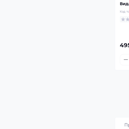
Вид
Код т
49
Пр