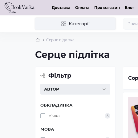
Доставка
Оплата
Про магазин
Блог
Категорії
Серце підлітка
Серце підлітка
Фільтр
Сор
АВТОР
ОБКЛАДИНКА
м'яка
5
МОВА