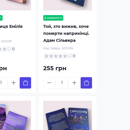
і
в наявності
иця Емілія
Той, хто вижив, хоче
померти наприкінці.
Адам Сільвера
:
b02091
Код товару:
b02084
0
0
рн
255 грн