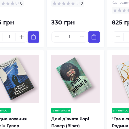
Код товару
0
0
5 грн
330 грн
825 г
вності
в наявності
в наявност
дне кохання
Дикі дівчата Рорі
"Гра в 
лін Гувер
Павер (Віват)
Родина 