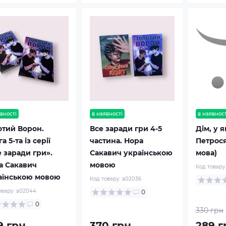
вності
в наявності
в наявност
отий Ворон.
Все заради гри 4-5
Дім, у я
а 5-та із серії
частина. Нора
Петрося
 заради гри».
Сакавич українською
мова)
а Сакавич
мовою
Код товару
аїнською мовою
Код товару:
a02036
овару:
a02044
0
0
330 грн
9 грн
370 грн
289 г