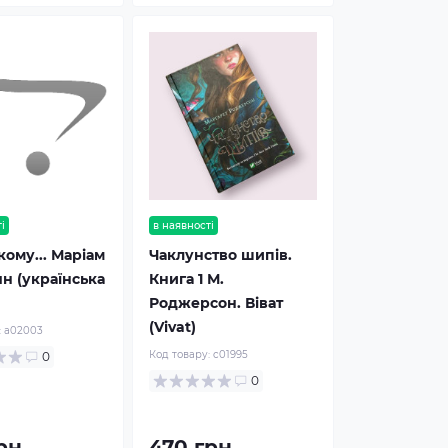
і
в наявності
кому... Маріам
Чаклунство шипів.
н (українська
Книга 1 М.
Роджерсон. Віват
(Vivat)
:
a02003
Код товару:
c01995
0
0
рн
470 грн