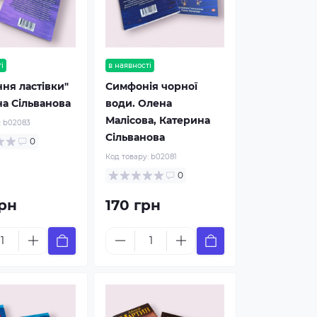
і
в наявності
ня ластівки"
Симфонія чорної
а Сільванова
води. Олена
Малісова, Катерина
:
b02083
Сільванова
0
Код товару:
b02081
0
рн
170 грн