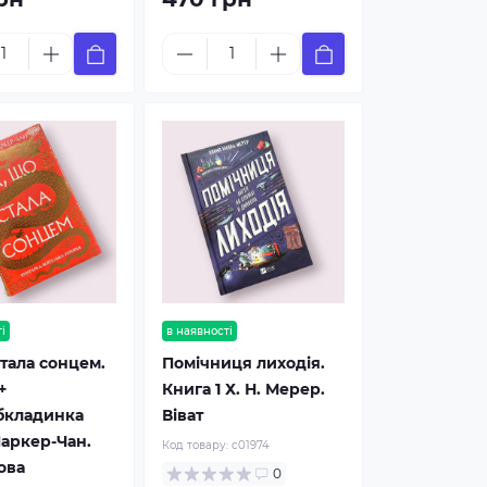
і
в наявності
стала сонцем.
Помічниця лиходія.
+
Книга 1 Х. Н. Мерер.
бкладинка
Віват
аркер-Чан.
Код товару:
c01974
ова
0