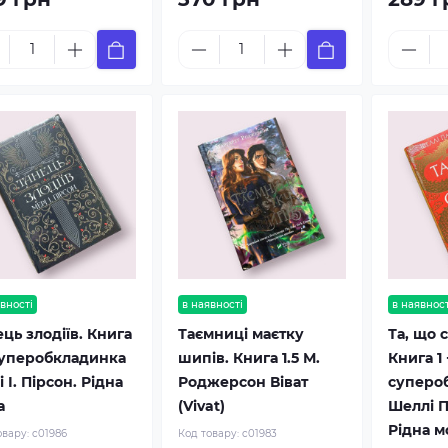
вності
в наявності
в наявност
ць злодіїв. Книга
Таємниці маєтку
Та, що 
 суперобкладинка
шипів. Книга 1.5 М.
Книга 1 
 І. Пірсон. Рідна
Роджерсон Віват
суперо
а
(Vivat)
Шеллі П
Рідна м
овару:
c01986
Код товару:
c01983