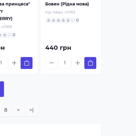
ва принцеса"
Бовен (Рідна мова)
тт
Код товару:
c01953
ERRY)
0
:
c01958
0
рн
440 грн
8
>
>|