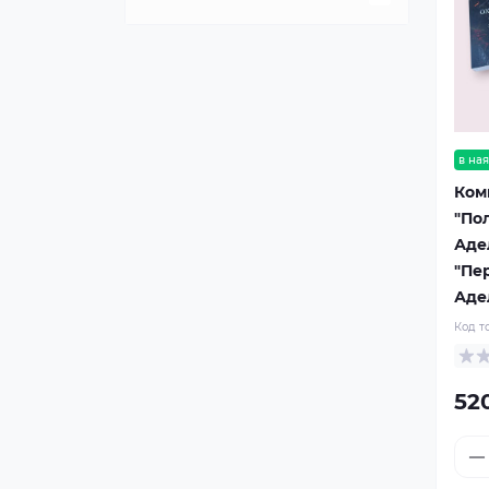
Детектив/трилер, жахи/
містика
Кохання та психологія
в ная
Ком
Сучасна проза
"По
Адел
Детективний трилер
"Пе
Адел
Жахи. Містика
Код т
Любовні романи
52