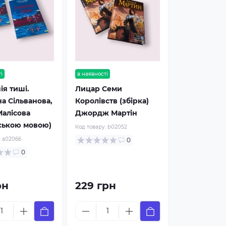
і
в наявності
я тиші.
Лицар Семи
а Сільванова,
Королівств (збірка)
алісова
Джордж Мартін
ською мовою)
Код товару:
b02052
:
a02066
0
0
рн
229 грн