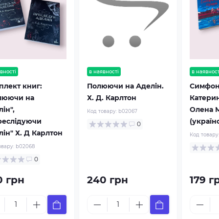
вності
в наявності
в наявност
плект книг:
Полюючи на Аделін.
Симфоні
люючи на
Х. Д. Карлтон
Катерин
ін",
Олена М
Код товару:
b02067
реслідуючи
(україн
0
ін" Х. Д Карлтон
Код товару
овару:
b02068
0
0 грн
240 грн
179 г