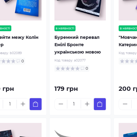
вності
в наявності
в наявност
ейти межу Колін
Буремний перевал
"Мовчан
ер
Емілі Бронте
Катерин
українською мовою
овару:
b02089
Код товару
Код товару:
a02077
0
0
0 грн
179 грн
200 г