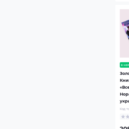
в ная
Зол
Книг
«Все
Нор
укр
Код т
20