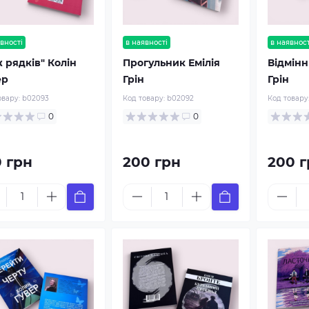
вності
в наявності
в наявност
 рядків" Колін
Прогульник Емілія
Відмінн
ер
Грін
Грін
овару:
b02093
Код товару:
b02092
Код товару
0
0
0 грн
200 грн
200 г