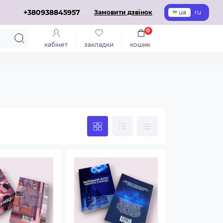
+380938845957
Замовити дзвінок
ua
ru
0
кабінет
закладки
кошик