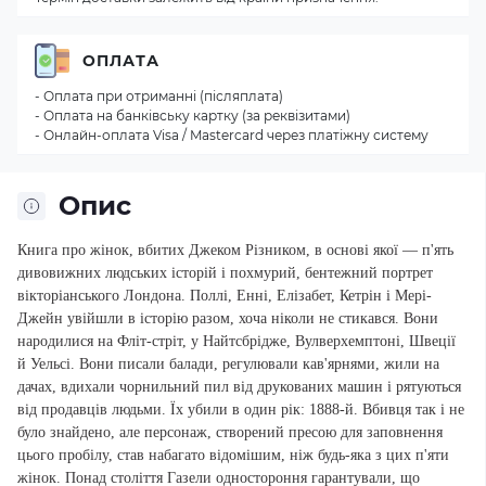
ОПЛАТА
- Оплата при отриманні (післяплата)
- Оплата на банківську картку (за реквізитами)
- Онлайн-оплата Visa / Mastercard через платіжну систему
Опис
Книга про жінок, вбитих Джеком Різником, в основі якої — п'ять
дивовижних людських історій і похмурий, бентежний портрет
вікторіанського Лондона. Поллі, Енні, Елізабет, Кетрін і Мері-
Джейн увійшли в історію разом, хоча ніколи не стикався. Вони
народилися на Фліт-стріт, у Найтсбрідже, Вулверхемптоні, Швеції
й Уельсі. Вони писали балади, регулювали кав'ярнями, жили на
дачах, вдихали чорнильний пил від друкованих машин і рятуються
від продавців людьми. Їх убили в один рік: 1888-й. Вбивця так і не
було знайдено, але персонаж, створений пресою для заповнення
цього пробілу, став набагато відомішим, ніж будь-яка з цих п'яти
жінок. Понад століття Газели одностороння гарантували, що