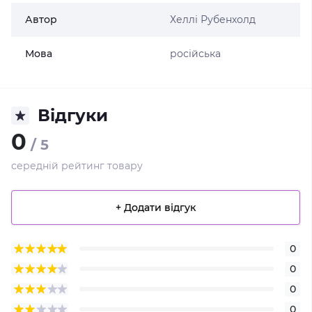
Автор
Хеллі Рубенхолд
Мова
російська
Відгуки
0
/ 5
середній рейтинг товару
+ Додати відгук
0
0
0
0