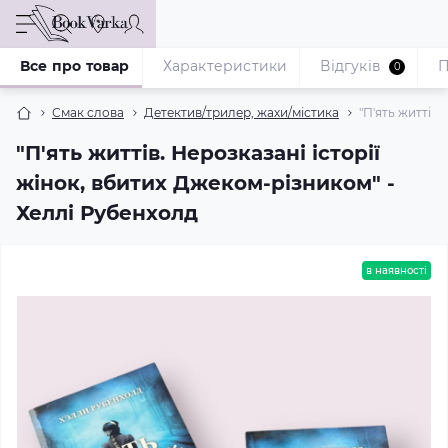
Все про товар
Характеристики
Відгуків
П
0
Смак слова
Детектив/трилер, жахи/містика
"П'ять життів
"П'ять життів. Нерозказані історії
жінок, вбитих Джеком-різником" -
Хеллі Рубенхолд
в наявності