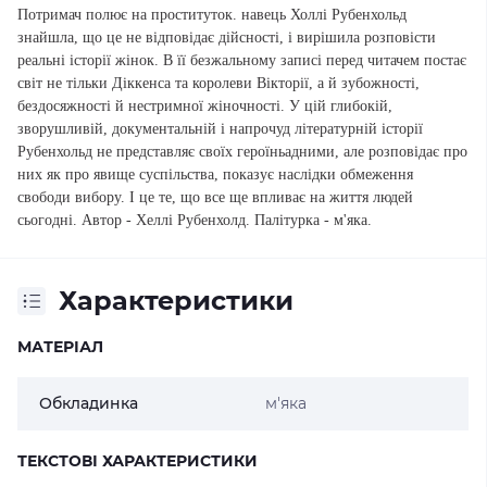
Потримач полює на проституток. навець Холлі Рубенхольд
знайшла, що це не відповідає дійсності, і вирішила розповісти
реальні історії жінок. В її безжальному записі перед читачем постає
світ не тільки Діккенса та королеви Вікторії, а й зубожності,
бездосяжності й нестримної жіночності. У цій глибокій,
зворушливій, документальній і напрочуд літературній історії
Рубенхольд не представляє своїх героїньадними, але розповідає про
них як про явище суспільства, показує наслідки обмеження
свободи вибору. І це те, що все ще впливає на життя людей
сьогодні. Автор - Хеллі Рубенхолд. Палітурка - м'яка.
Характеристики
МАТЕРІАЛ
Обкладинка
м'яка
ТЕКСТОВІ ХАРАКТЕРИСТИКИ