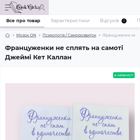
Все про товар
Характеристики
Відгуків
П
0
Мозок ON
Психологія / Саморозвиток
Француженки не сп
Француженки не сплять на самоті
Джеймі Кет Каллан
в наявності