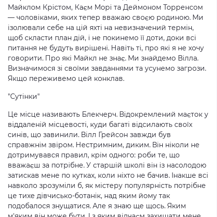
Майклом Крістом, Каєм Морі та Деймоном Торренсом
— чоловіками, яких тепер вважаю своєю родиною.
Ми
ізолювали себе на цій яхті на невизначений термін,
щоб скласти план дій, і не покинемо її доти, доки всі
питання не будуть вирішені.
Навіть ті, про які я не хочу
говорити.
Про які Майкл не знає.
Ми знайдемо Вілла.
Визначимося зі своїми завданнями та усунемо загрози.
Якщо переживемо цей конклав.
"Сутінки"
Це місце називають Блекчерч.
Відокремлений маєток у
віддаленій місцевості, куди багаті відсилають своїх
синів, що завинили.
Вілл Грейсон завжди був
справжнім звіром.
Нестримним, диким.
Він ніколи не
дотримувався правил, крім одного: роби те, що
вважаєш за потрібне.
У старшій школі він із насолодою
затискав мене по кутках, коли ніхто не бачив.
Інакше всі
навколо зрозуміли б, як містеру популярність потрібне
це тихе дівчисько-ботанік, над яким йому так
подобалося знущатися.
Але я знаю ще щось.
Яким
м'яким він може бути.
І з яким відчаєм захищати мене.