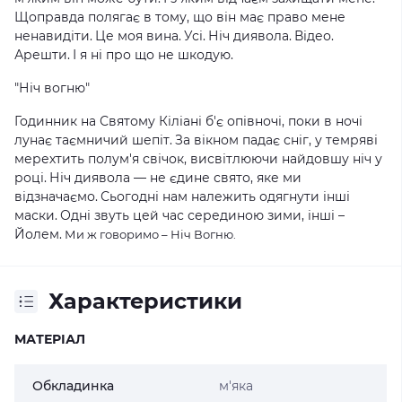
Щоправда полягає в тому, що він має право мене
ненавидіти.
Це моя вина.
Усі.
Ніч диявола.
Відео.
Арешти.
І я ні про що не шкодую.
"Ніч вогню"
Годинник на Святому Кіліані б'є опівночі, поки в ночі
лунає таємничий шепіт.
За вікном падає сніг, у темряві
мерехтить полум'я свічок, висвітлюючи найдовшу ніч у
році.
Ніч диявола — не єдине свято, яке ми
відзначаємо.
Сьогодні нам належить одягнути інші
маски.
Одні звуть цей час серединою зими, інші –
Йолем.
Ми ж говоримо – Ніч Вогню.
Характеристики
МАТЕРІАЛ
Обкладинка
м'яка