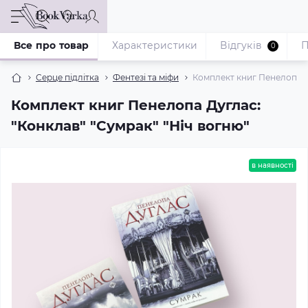
Все про товар
Характеристики
Відгуків
П
0
Серце підлітка
Фентезі та міфи
Комплект книг Пенелопа Ду
Комплект книг Пенелопа Дуглас:
"Конклав" "Сумрак" "Ніч вогню"
в наявності