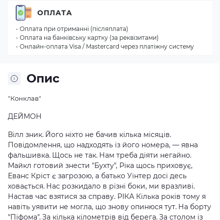
ОПЛАТА
- Оплата при отриманні (післяплата)
- Оплата на банківську картку (за реквізитами)
- Онлайн-оплата Visa / Mastercard через платіжну систему
Опис
"Конклав"
ДЕЙМОН
Вілл зник.
Його ніхто не бачив кілька місяців.
Повідомлення, що надходять із його номера, — явна
фальшивка.
Щось не так.
Нам треба діяти негайно.
Майкл готовий знести "Бухту", Ріка щось приховує,
Еванс Кріст є загрозою, а батько Уінтер досі десь
ховається.
Нас розкидало в різні боки, ми вразливі.
Настав час взятися за справу.
РІКА
Кілька років тому я
навіть уявити не могла, що знову опинюся тут.
На борту
"Піфома".
За кілька кілометрів від берега.
За столом із