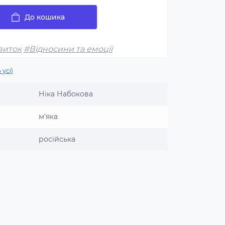
До кошика
виток
#Відносини та емоції
 усі)
Ніка Набокова
м'яка
російська