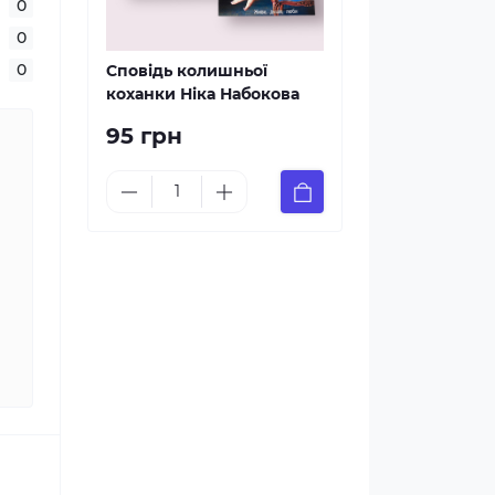
0
0
0
Сповідь колишньої
коханки Ніка Набокова
95 грн