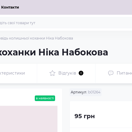
Контакти
відь колишньої коханки Ніка Набокова
коханки Ніка Набокова
ктеристики
Відгуків
Питан
0
Артикул:
b01264
в наявності
95 грн