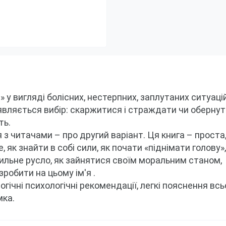
у вигляді болісних, нестерпних, заплутаних ситуацій,
з'являється вибір: скаржитися і страждати чи обернут
я з читачами – про другий варіант.
Ця книга – проста,
 як знайти в собі сили, як почати «піднімати голову», 
льне русло, як зайнятися своїм моральним станом, 
 зробити на цьому ім'я
гічні психологічні рекомендації, легкі пояснення всьо
мка.