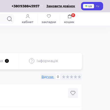
+380938845957
Замовити дзвінок
ua
ru
0
кабінет
закладки
кошик
ня
Iнформація
0
Відгуки:
0