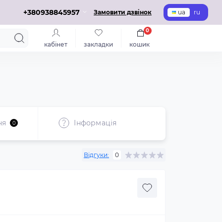
+380938845957
Замовити дзвінок
ua
ru
0
кабінет
закладки
кошик
ня
Iнформація
0
Відгуки:
0