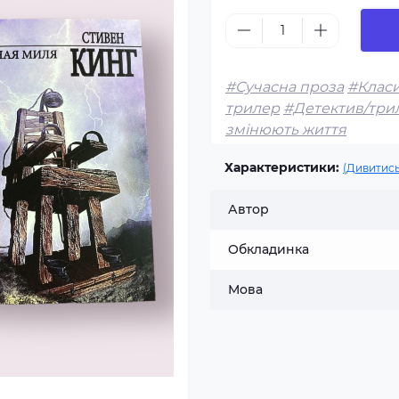
#Сучасна проза
#Класи
трилер
#Детектив/трил
змінюють життя
Характеристики:
(Дивитись
Автор
Обкладинка
Мова