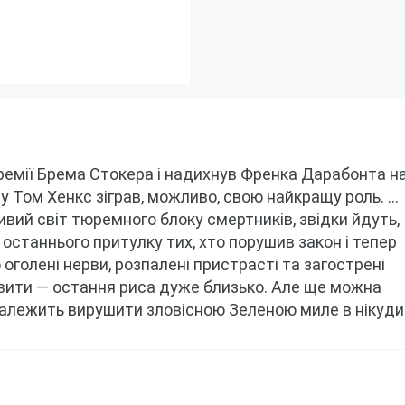
ремії Брема Стокера і надихнув Френка Дарабонта на
у Том Хенкс зіграв, можливо, свою найкращу роль.
…
ивий світ тюремного блоку смертників, звідки йдуть, 
останнього притулку тих, хто порушив закон і тепер 
 оголені нерви, розпалені пристрасті та загострені 
вити — остання риса дуже близько.
Але ще можна 
 належить вирушити зловісною Зеленою миле в нікуд