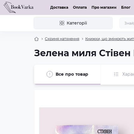
Доставка
Оплата
Про магазин
Блог
Категорії
Скриня натхнення
Книжки, що змінюють жит
Зелена миля Стівен 
Все про товар
Хара