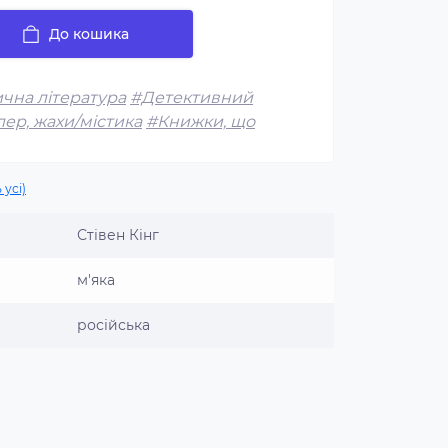
До кошика
чна література
#Детективний
ер, жахи/містика
#Книжки, що
 усі)
Стівен Кінг
м'яка
російська