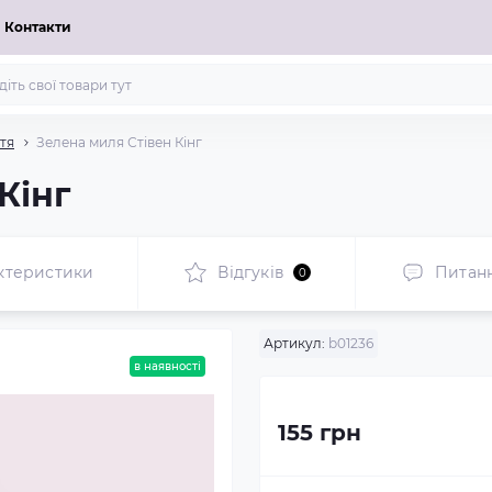
Контакти
тя
Зелена миля Стівен Кінг
Кінг
ктеристики
Відгуків
Питан
0
Артикул:
b01236
в наявності
155 грн