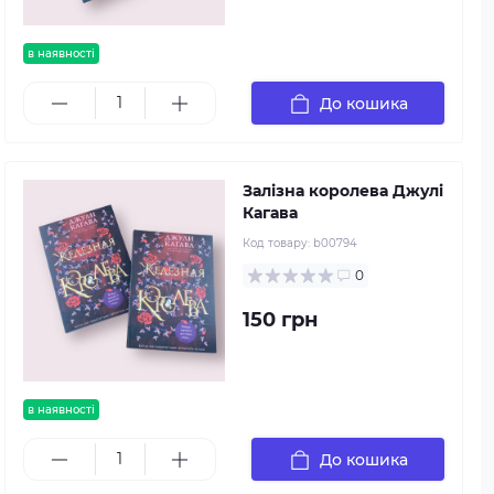
в наявності
До кошика
Залізна королева Джулі
Кагава
Код товару:
b00794
0
150 грн
в наявності
До кошика