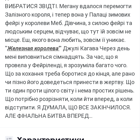
ВИБРАТИСЯ ЗВІДТІ.
Мегану вдалося перемогти
Залізного короля, і тепер вона у Палаці зимових
фейрі у королеви Меб.
Дівчина, з силою фейрі та
людським серцем, відчуває, що тут їй зовсім не
місце.
Еш, якого вона любить, зовсім її уникає.
''
Железная королева'
'' Джулі Кагава
Через день
мені виповниться сімнадцять.
За час, що я
провела у Фейріленді, я зрозуміла багато чого.
Що за кохання треба боротися до кінця, але рано
чи пізно його доведеться принести в жертву.
Що
ти один проти цілого світу і нема простих рішень.
Що потрібно розрізняти, коли йти вперед, а коли
відступити.
Я ДУМАЛА, ЩО ВСЕ ЗАКІНЧИЛОСЯ.
АЛЕ ФІНАЛЬНА БИТВА ВПЕРЕД...
Характеристики