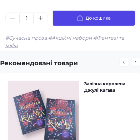
До кошика
#Сучасна проза
#Акційні набори
#Фентезі та
міфи
Рекомендовані товари
Залізна королева
Джулі Кагава