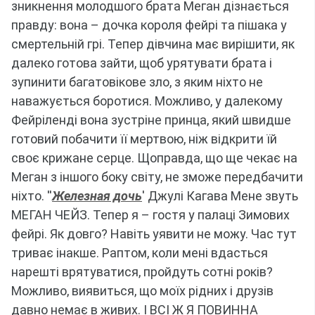
зникнення молодшого брата Меган дізнається
правду: вона – дочка короля фейрі та пішака у
смертельній грі.
Тепер дівчина має вирішити, як
далеко готова зайти, щоб урятувати брата і
зупинити багатовікове зло, з яким ніхто не
наважується боротися.
Можливо, у далекому
Фейріленді вона зустріне принца, який швидше
готовий побачити її мертвою, ніж відкрити їй
своє крижане серце.
Щоправда, що ще чекає на
Меган з іншого боку світу, не зможе передбачити
ніхто.
''
Железная дочь
' Джулі Кагава
Мене звуть
МЕГАН ЧЕЙЗ.
Тепер я – гостя у палаці Зимових
фейрі.
Як довго?
Навіть уявити не можу.
Час тут
триває інакше.
Раптом, коли мені вдасться
нарешті врятуватися, пройдуть сотні років?
Можливо, виявиться, що моїх рідних і друзів
давно немає в живих.
І ВСІ Ж Я ПОВИННА