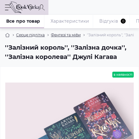
Все про товар
Характеристики
Відгуків
П
0
Серце підлітка
Фентезі та міфи
''Залізний король'', ''Заліз
''Залізний король'', ''Залізна дочка'',
''Залізна королева'' Джулі Кагава
в наявності