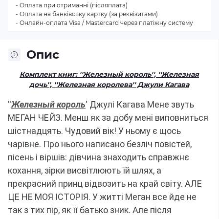
- Оплата при отриманні (післяплата)
- Оплата на банківську картку (за реквізитами)
- Онлайн-оплата Visa / Mastercard через платіжну систему
Опис
Комплект книг: ''Железный король'', ''Железная
дочь'', ''Железная королева'' Джули Кагава
''
Железный король
' Джулі Кагава
Мене звуть
МЕГАН ЧЕЙЗ.
Менш як за добу мені виповниться
шістнадцять.
Чудовий вік!
У ньому є щось
чарівне.
Про нього написано безліч повістей,
пісень і віршів: дівчина знаходить справжнє
кохання, зірки висвітлюють їй шлях, а
прекрасний принц відвозить на край світу.
АЛЕ
ЦЕ НЕ МОЯ ІСТОРІЯ.
У житті Меган все йде не
так з тих пір, як її батько зник.
Але після