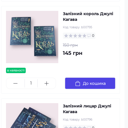
Залізний король Джулі
Кагава
Код товару:
b00795
0
150 грн
145 грн
в наявності
До кошика
Залізний лицар Джулі
Кагава
Код товару:
b00796
0