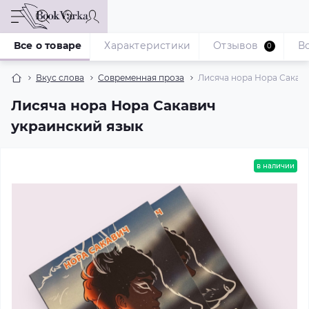
Все о товаре
Характеристики
Отзывов
В
0
Вкус слова
Современная проза
Лисяча нора Нора Сакави
Лисяча нора Нора Сакавич
украинский язык
в наличии