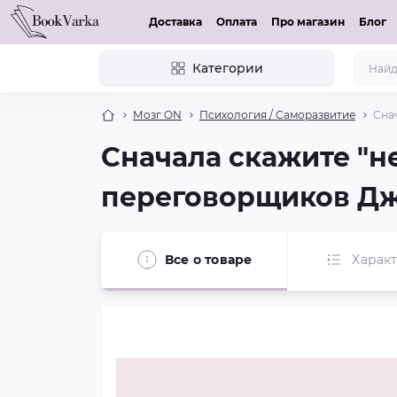
Доставка
Оплата
Про магазин
Блог
Категории
Мозг ON
Психология / Саморазвитие
Сна
Сначала скажите "н
переговорщиков Д
Все о товаре
Харак