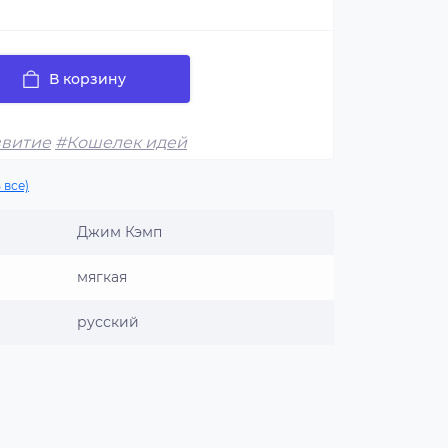
В корзину
звитие
#Кошелек идей
 все)
Джим Кэмп
мягкая
русский