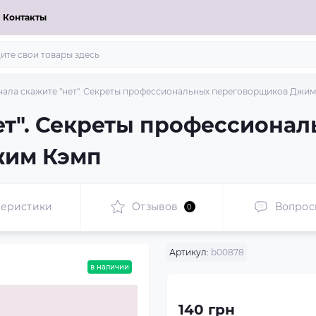
Контакты
чала скажите "нет". Секреты профессиональных переговорщиков Джим
ет". Секреты профессиона
жим Кэмп
теристики
Отзывов
Вопрос
0
Артикул:
b00878
в наличии
140 грн