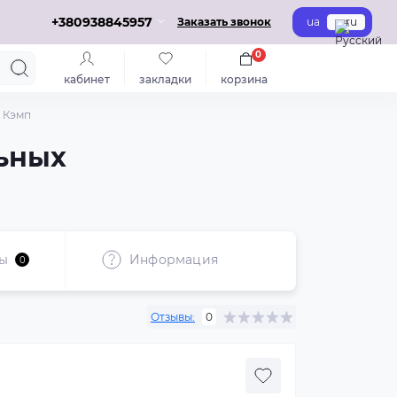
+380938845957
Заказать звонок
ua
ru
0
кабинет
закладки
корзина
 Кэмп
льных
ы
Информация
0
Отзывы:
0