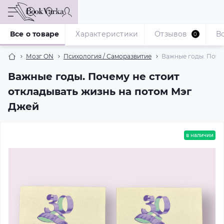
Все о товаре
Характеристики
Отзывов
В
0
Мозг ON
Психология / Саморазвитие
Важные годы. Поче
Важные годы. Почему не стоит
откладывать жизнь на потом Мэг
Джей
в наличии