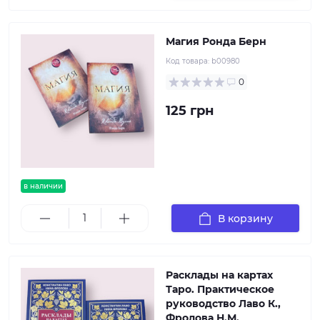
Магия Ронда Берн
Код товара:
b00980
0
125 грн
в наличии
В корзину
Расклады на картах
Таро. Практическое
руководство Лаво К.,
Фролова Н.М.