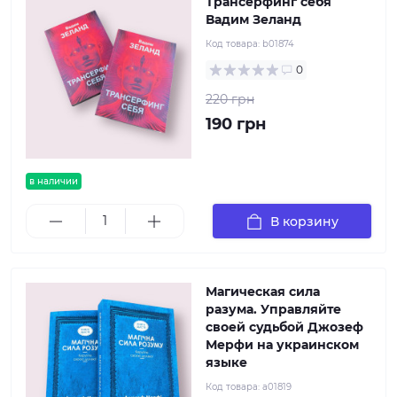
Трансерфинг себя
Вадим Зеланд
Код товара:
b01874
0
220 грн
190 грн
в наличии
В корзину
Магическая сила
разума. Управляйте
своей судьбой Джозеф
Мерфи на украинском
языке
Код товара:
a01819