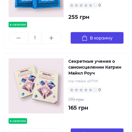
0
255 грн
в наличии
В корзину
Секретные учения о
самоисцелении Катрин
Майкл Роуч
Код товара:
а01709
0
179 грн
165 грн
в наличии