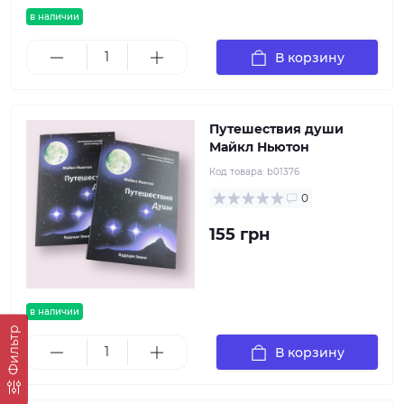
в наличии
В корзину
Путешествия души
Майкл Ньютон
Код товара:
b01376
0
155 грн
в наличии
Фильтр
В корзину